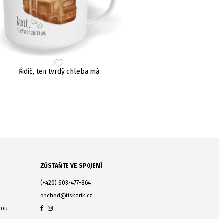
Řidič, ten tvrdý chleba má
ZŮSTAŇTE VE SPOJENÍ
(+420) 608-477-864
obchod@tiskarik.cz
nou