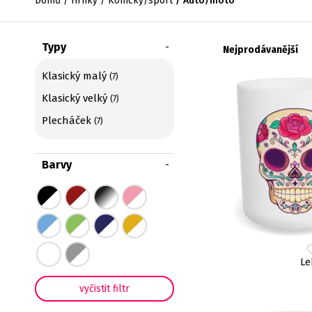
Domů
Hrnky
Koníčky/sport
Auto/moto
Typy
Nejprodávanější
Klasický malý
7
Klasický velký
7
Plecháček
7
Barvy
Le