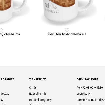
vrdý chleba má
Řidič, ten tvrdý chleba má
 PORADIT?
TISKARIK.CZ
OTEVÍRACÍ DOBA
O nás
Po - Pá 08:00 – 15:30
 dotazy
Napsali o nás
Lesůňky 14
nky
Dotační programy
Jaroměřice nad Rokyt