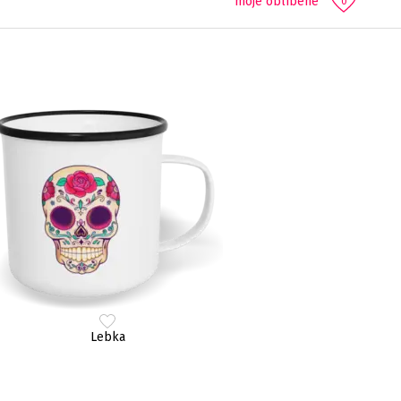
moje oblíbené
0
Lebka