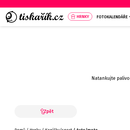
HRNKY
FOTOKALENDÁŘE
Natankujte palivo
Zpět