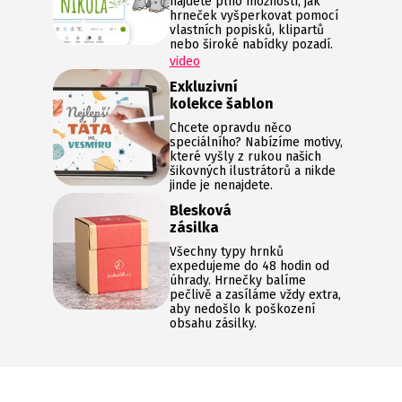
najdete plno možností, jak
hrneček vyšperkovat pomocí
vlastních popisků, klipartů
nebo široké nabídky pozadí.
video
Exkluzivní
kolekce šablon
Chcete opravdu něco
speciálního? Nabízíme motivy,
které vyšly z rukou našich
šikovných ilustrátorů a nikde
jinde je nenajdete.
Blesková
zásilka
Všechny typy hrnků
expedujeme do 48 hodin od
úhrady. Hrnečky balíme
pečlivě a zasíláme vždy extra,
aby nedošlo k poškození
obsahu zásilky.