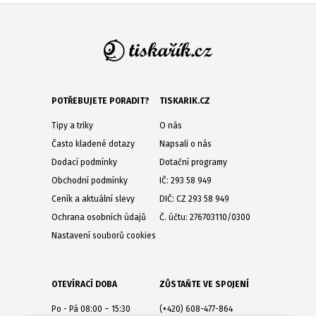
POTŘEBUJETE PORADIT?
TISKARIK.CZ
Tipy a triky
O nás
Často kladené dotazy
Napsali o nás
Dodací podmínky
Dotační programy
Obchodní podmínky
IČ: 293 58 949
Ceník a aktuální slevy
DIČ: CZ 293 58 949
Ochrana osobních údajů
Č. účtu: 276703110/0300
Nastavení souborů cookies
OTEVÍRACÍ DOBA
ZŮSTAŇTE VE SPOJENÍ
Po - Pá 08:00 – 15:30
(+420) 608-477-864