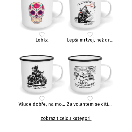
Lebka
Lepší mrtvej, než druhej
Všude dobře, na motorce nejlíp
Za volantem se cítím jako Bůh
zobrazit celou kategorii