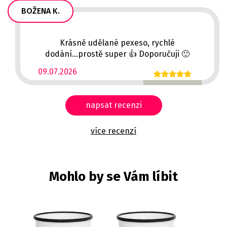
BOŽENA K.
Krásně udělané pexeso, rychlé
dodání...prostě super 👍 Doporučuji 🙂
09.07.2026
napsat recenzi
více recenzí
Mohlo by se Vám líbit