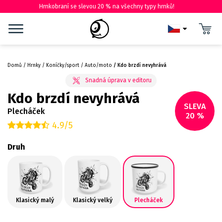
Hrnkobraní se slevou 20 % na všechny typy hrnků!
Domů
Hrnky
Koníčky/sport
Auto/moto
Kdo brzdí nevyhrává
Kdo brzdí nevyhrává
SLEVA
Plecháček
20 %
4.9/5
Druh
Klasický malý
Klasický velký
Plecháček