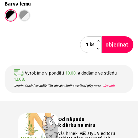
Barva lemu
objednat
ks
Vyrobíme v pondělí
10.08.
a dodáme ve středu
12.08.
Termín dodání se může lišit dle aktuálního vytížení přepravce.
Více info
Od nápadu
k dárku na míru
Váš hrnek, Váš styl. V editoru