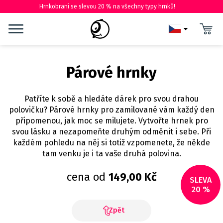
Hrnkobraní se slevou 20 % na všechny typy hrnků!
Párové hrnky
Patříte k sobě a hledáte dárek pro svou drahou
polovičku? Párové hrnky pro zamilované vám každý den
připomenou, jak moc se milujete. Vytvořte hrnek pro
svou lásku a nezapomeňte druhým odměnit i sebe. Při
každém pohledu na něj si totiž vzpomenete, že někde
tam venku je i ta vaše druhá polovina.
cena od
149,00 Kč
SLEVA
20 %
Zpět