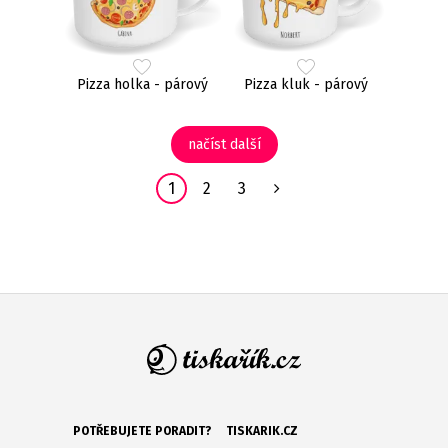
Pizza holka - párový
Pizza kluk - párový
načíst další
1
2
3
POTŘEBUJETE PORADIT?
TISKARIK.CZ