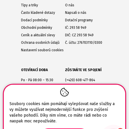
Tipy a triky
O nás
Často kladené dotazy
Napsali o nás
Dodací podmínky
Dotační programy
Obchodní podmínky
IČ: 293 58 949
Ceník a aktuální slevy
DIČ: CZ 293 58 949
Ochrana osobních údajů
Č. účtu: 276703110/0300
Nastavení souborů cookies
OTEVÍRACÍ DOBA
ZŮSTAŇTE VE SPOJENÍ
Po - Pá 08:00 – 15:30
(+420) 608-477-864
Lesůňky 14
obchod@tiskarik.cz
Jaroměřice nad Rokytnou
675 51
Soubory cookies nám pomáhají vylepšovat naše služby a
vy můžete využívat nejmodernější funkce pro zvýšení
vašeho pohodlí. Díky nim víme, co máte rádi nebo co
naopak moc nepoužíváte.