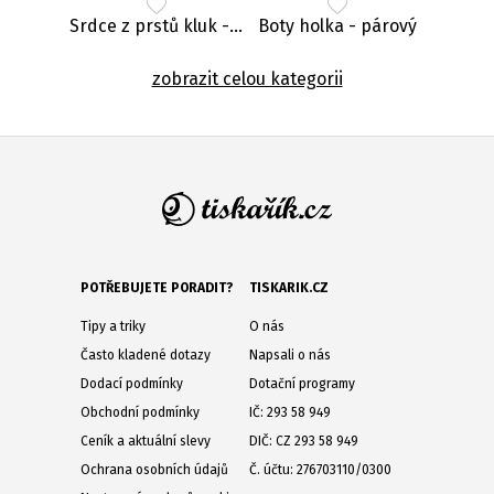
Srdce z prstů kluk - párový
Boty holka - párový
zobrazit celou kategorii
POTŘEBUJETE PORADIT?
TISKARIK.CZ
Tipy a triky
O nás
Často kladené dotazy
Napsali o nás
Dodací podmínky
Dotační programy
Obchodní podmínky
IČ: 293 58 949
Ceník a aktuální slevy
DIČ: CZ 293 58 949
Ochrana osobních údajů
Č. účtu: 276703110/0300