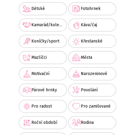
Dětské
Fotohrnek
Kamarád/kolega
Káva/čaj
Koníčky/sport
Křesťanské
Mazlíčci
Města
Motivační
Narozeninové
Párové hrnky
Povolání
Pro radost
Pro zamilované
Roční období
Rodina