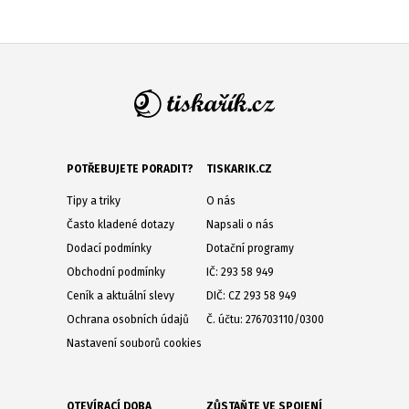
POTŘEBUJETE PORADIT?
TISKARIK.CZ
Tipy a triky
O nás
Často kladené dotazy
Napsali o nás
Dodací podmínky
Dotační programy
Obchodní podmínky
IČ: 293 58 949
Ceník a aktuální slevy
DIČ: CZ 293 58 949
Ochrana osobních údajů
Č. účtu: 276703110/0300
Nastavení souborů cookies
OTEVÍRACÍ DOBA
ZŮSTAŇTE VE SPOJENÍ