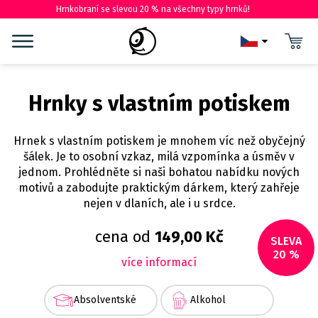
Hrnkobraní se slevou 20 % na všechny typy hrnků!
Hrnky s vlastním potiskem
Hrnek s vlastním potiskem je mnohem víc než obyčejný
šálek. Je to osobní vzkaz, milá vzpomínka a úsměv v
jednom. Prohlédněte si naši bohatou nabídku nových
motivů a zabodujte praktickým dárkem, který zahřeje
nejen v dlaních, ale i u srdce.
cena od
149,00 Kč
SLEVA
20 %
více informací
Absolventské
Alkohol