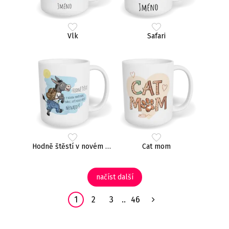
Vlk
Safari
Hodně štěstí v novém zaměstnání, zrádce
Cat mom
načíst další
1
2
3
..
46