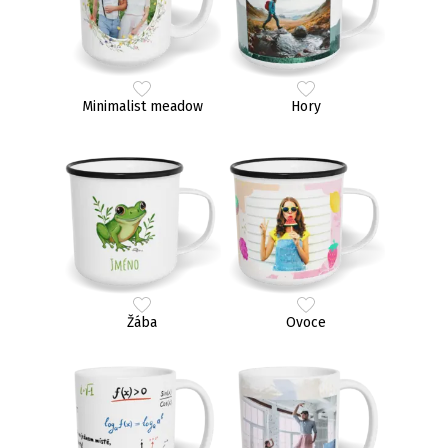
Minimalist meadow
Hory
Žába
Ovoce