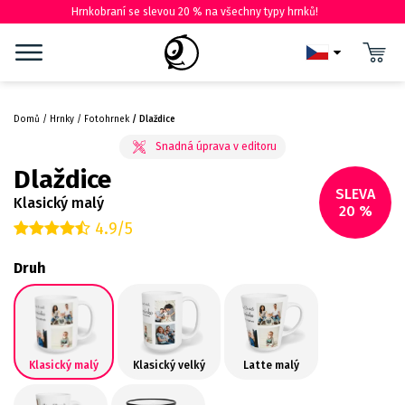
Hrnkobraní se slevou 20 % na všechny typy hrnků!
Domů
Hrnky
Fotohrnek
Dlaždice
Dlaždice
SLEVA
Klasický malý
20 %
4.9/5
Druh
Klasický malý
Klasický velký
Latte malý