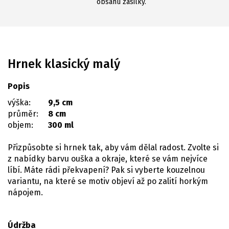
obsahu zásilky.
Hrnek klasický malý
Popis
výška:
9,5 cm
průměr:
8 cm
objem:
300 ml
Přizpůsobte si hrnek tak, aby vám dělal radost. Zvolte si
z nabídky barvu ouška a okraje, které se vám nejvíce
líbí. Máte rádi překvapení? Pak si vyberte kouzelnou
variantu, na které se motiv objeví až po zalití horkým
nápojem.
Údržba