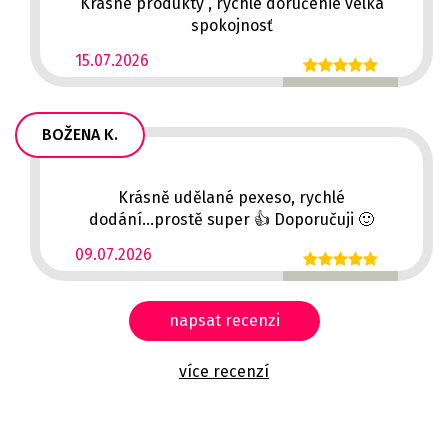
Krásne produkty , rýchle doručenie velká
spokojnosť
15.07.2026
BOŽENA K.
Krásně udělané pexeso, rychlé
dodání...prostě super 👍 Doporučuji 🙂
09.07.2026
napsat recenzi
více recenzí