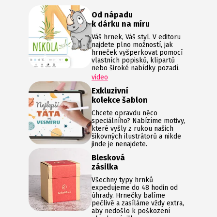
Od nápadu
k dárku na míru
Váš hrnek, Váš styl. V editoru
najdete plno možností, jak
hrneček vyšperkovat pomocí
vlastních popisků, klipartů
nebo široké nabídky pozadí.
video
Exkluzivní
kolekce šablon
Chcete opravdu něco
speciálního? Nabízíme motivy,
které vyšly z rukou našich
šikovných ilustrátorů a nikde
jinde je nenajdete.
Blesková
zásilka
Všechny typy hrnků
expedujeme do 48 hodin od
úhrady. Hrnečky balíme
pečlivě a zasíláme vždy extra,
aby nedošlo k poškození