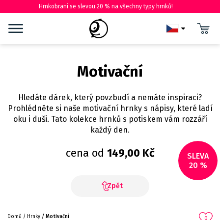
Hrnkobraní se slevou 20 % na všechny typy hrnků!
Motivační
Hledáte dárek, který povzbudí a nemáte inspiraci?
Prohlédněte si naše motivační hrnky s nápisy, které ladí
oku i duši. Tato kolekce hrnků s potiskem vám rozzáří
každý den.
cena od
149,00 Kč
SLEVA
20 %
Zpět
Domů
Hrnky
Motivační
0