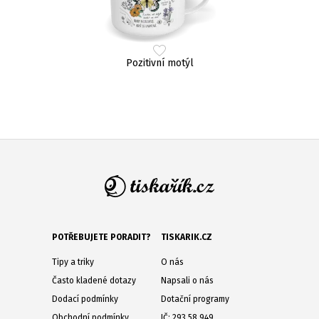
Pozitivní motýl
POTŘEBUJETE PORADIT?
TISKARIK.CZ
Tipy a triky
O nás
Často kladené dotazy
Napsali o nás
Dodací podmínky
Dotační programy
Obchodní podmínky
IČ: 293 58 949