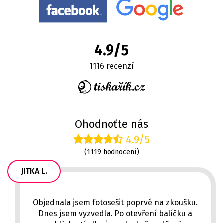
4.9/5
1116 recenzí
Ohodnoťte nás
4.9/5
(1119 hodnocení)
JITKA L.
Objednala jsem fotosešit poprvé na zkoušku.
Dnes jsem vyzvedla. Po otevření balíčku a