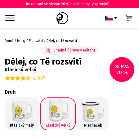
Hrnkobraní se slevou 20 % na všechny typy hrnků!
Domů
Hrnky
Motivační
Dělej, co Tě rozsvítí
Dělej, co Tě rozsvítí
SLEVA
Klasický velký
20 %
4.9/5
Druh
Klasický malý
Klasický velký
Plecháček