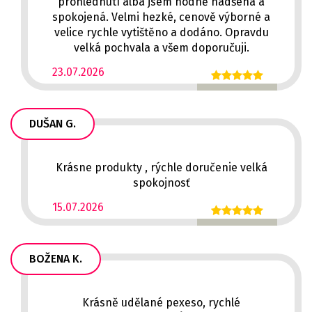
prohlédnutí alba jsem hodně nadšená a
spokojená. Velmi hezké, cenově výborné a
velice rychle vytištěno a dodáno. Opravdu
velká pochvala a všem doporučuji.
23.07.2026
DUŠAN G.
Krásne produkty , rýchle doručenie velká
spokojnosť
15.07.2026
BOŽENA K.
Krásně udělané pexeso, rychlé