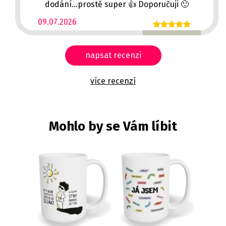
dodání...prostě super 👍 Doporučuji 🙂
09.07.2026
napsat recenzi
více recenzí
Mohlo by se Vám líbit