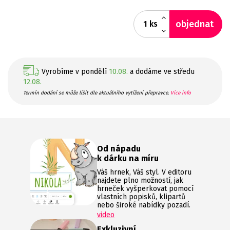
objednat
ks
Vyrobíme v pondělí
10.08.
a dodáme ve středu
12.08.
Termín dodání se může lišit dle aktuálního vytížení přepravce.
Více info
Od nápadu
k dárku na míru
Váš hrnek, Váš styl. V editoru
najdete plno možností, jak
hrneček vyšperkovat pomocí
vlastních popisků, klipartů
nebo široké nabídky pozadí.
video
Exkluzivní