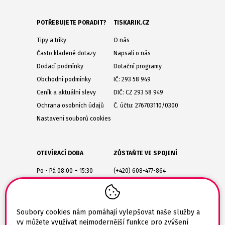
POTŘEBUJETE PORADIT?
TISKARIK.CZ
Tipy a triky
O nás
Často kladené dotazy
Napsali o nás
Dodací podmínky
Dotační programy
Obchodní podmínky
IČ: 293 58 949
Ceník a aktuální slevy
DIČ: CZ 293 58 949
Ochrana osobních údajů
Č. účtu: 276703110/0300
Nastavení souborů cookies
OTEVÍRACÍ DOBA
ZŮSTAŇTE VE SPOJENÍ
Po - Pá 08:00 – 15:30
(+420) 608-477-864
Lesůňky 14
obchod@tiskarik.cz
Jaroměřice nad Rokytnou
675 51
Soubory cookies nám pomáhají vylepšovat naše služby a
vy můžete využívat nejmodernější funkce pro zvýšení