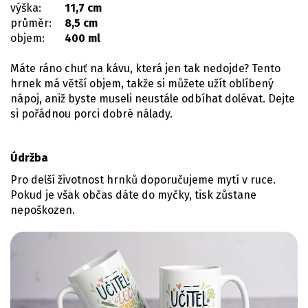
výška:
11,7 cm
průměr:
8,5 cm
objem:
400 ml
Máte ráno chuť na kávu, která jen tak nedojde? Tento
hrnek má větší objem, takže si můžete užít oblíbený
nápoj, aniž byste museli neustále odbíhat dolévat. Dejte
si pořádnou porci dobré nálady.
Údržba
Pro delší životnost hrnků doporučujeme mytí v ruce.
Pokud je však občas dáte do myčky, tisk zůstane
nepoškozen.