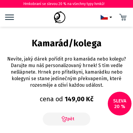
Hrnkobraní se slevou 20 % na všechny typy hrnků!
Kamarád/kolega
Nevíte, jaký dárek pořídit pro kamaráda nebo kolegu?
Darujte mu náš personalizovaný hrnek! S tím vedle
nešlápnete. Hrnek pro přítelkyni, kamarádku nebo
kolegyni se stane jedinečným překvapením, které
rozesměje a oživí každou událost.
cena od
149,00 Kč
SLEVA
20 %
Zpět