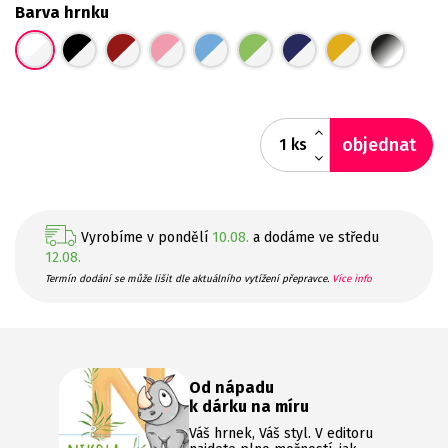
Barva hrnku
objednat
ks
Vyrobíme v pondělí
10.08.
a dodáme ve středu
12.08.
Termín dodání se může lišit dle aktuálního vytížení přepravce.
Více info
Od nápadu
k dárku na míru
Váš hrnek, Váš styl. V editoru