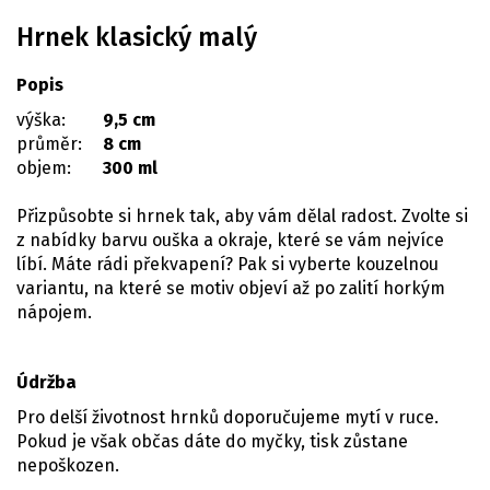
Hrnek klasický malý
Popis
výška:
9,5 cm
průměr:
8 cm
objem:
300 ml
Přizpůsobte si hrnek tak, aby vám dělal radost. Zvolte si
z nabídky barvu ouška a okraje, které se vám nejvíce
líbí. Máte rádi překvapení? Pak si vyberte kouzelnou
variantu, na které se motiv objeví až po zalití horkým
nápojem.
Údržba
Pro delší životnost hrnků doporučujeme mytí v ruce.
Pokud je však občas dáte do myčky, tisk zůstane
nepoškozen.