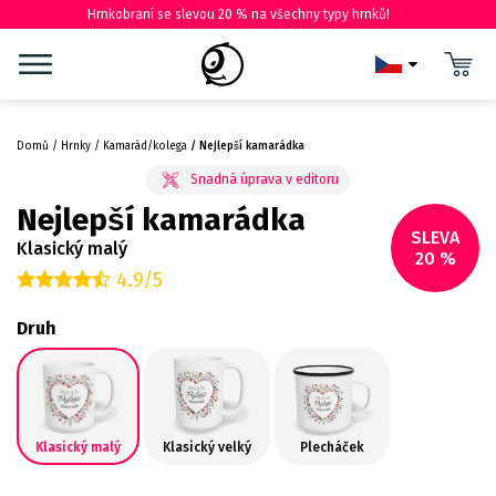
Hrnkobraní se slevou 20 % na všechny typy hrnků!
Domů
Hrnky
Kamarád/kolega
Nejlepší kamarádka
Nejlepší kamarádka
SLEVA
Klasický malý
20 %
4.9/5
Druh
Klasický malý
Klasický velký
Plecháček