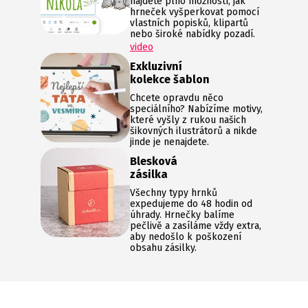
najdete plno možností, jak
hrneček vyšperkovat pomocí
vlastních popisků, klipartů
nebo široké nabídky pozadí.
video
Exkluzivní
kolekce šablon
Chcete opravdu něco
speciálního? Nabízíme motivy,
které vyšly z rukou našich
šikovných ilustrátorů a nikde
jinde je nenajdete.
Blesková
zásilka
Všechny typy hrnků
expedujeme do 48 hodin od
úhrady. Hrnečky balíme
pečlivě a zasíláme vždy extra,
aby nedošlo k poškození
obsahu zásilky.