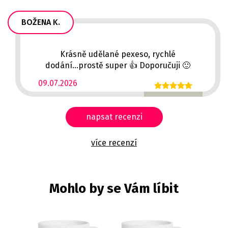
BOŽENA K.
Krásně udělané pexeso, rychlé
dodání...prostě super 👍 Doporučuji 🙂
09.07.2026
napsat recenzi
více recenzí
Mohlo by se Vám líbit