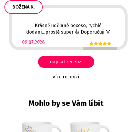
BOŽENA K.
Krásně udělané pexeso, rychlé
dodání...prostě super 👍 Doporučuji 🙂
09.07.2026
napsat recenzi
více recenzí
Mohlo by se Vám líbit