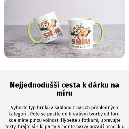
Nejjednodušší cesta k dárku na
míru
Vyberte typ hrnku a šablonu z našich přehledných
kategorií. Poté se pusťte do kreativní tvorby editoru,
kde máte plnou volnost. Hýbejte s fotkami, upravujte
texty, hrajte si s kliparty a měnte barvy pozadí hrnečku.