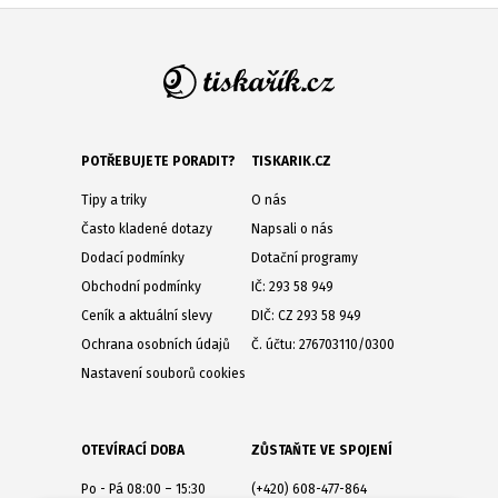
POTŘEBUJETE PORADIT?
TISKARIK.CZ
Tipy a triky
O nás
Často kladené dotazy
Napsali o nás
Dodací podmínky
Dotační programy
Obchodní podmínky
IČ: 293 58 949
Ceník a aktuální slevy
DIČ: CZ 293 58 949
Ochrana osobních údajů
Č. účtu: 276703110/0300
Nastavení souborů cookies
OTEVÍRACÍ DOBA
ZŮSTAŇTE VE SPOJENÍ
Po - Pá 08:00 – 15:30
(+420) 608-477-864