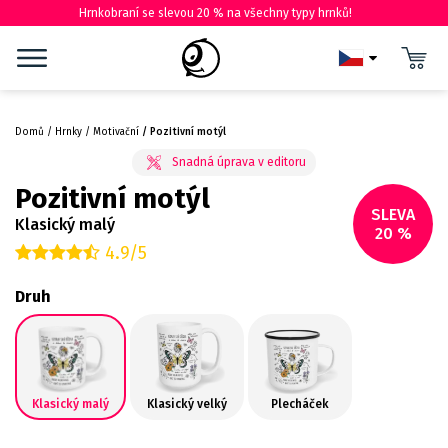
Hrnkobraní se slevou 20 % na všechny typy hrnků!
Domů
Hrnky
Motivační
Pozitivní motýl
Pozitivní motýl
SLEVA
Klasický malý
20 %
4.9/5
Druh
Klasický malý
Klasický velký
Plecháček