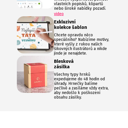
vlastních popisků, klipartů
nebo široké nabídky pozadí.
video
Exkluzivní
kolekce šablon
Chcete opravdu něco
speciálního? Nabízíme motivy,
které vyšly z rukou našich
šikovných ilustrátorů a nikde
jinde je nenajdete.
Blesková
zásilka
Všechny typy hrnků
expedujeme do 48 hodin od
úhrady. Hrnečky balíme
pečlivě a zasíláme vždy extra,
aby nedošlo k poškození
obsahu zásilky.