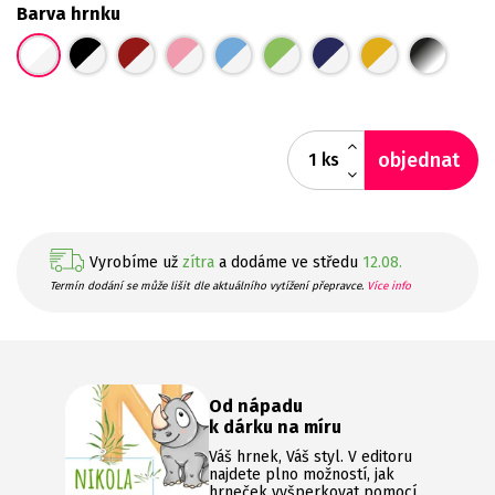
Barva hrnku
objednat
ks
Vyrobíme už
zítra
a dodáme ve středu
12.08.
Termín dodání se může lišit dle aktuálního vytížení přepravce.
Více info
Od nápadu
k dárku na míru
Váš hrnek, Váš styl. V editoru
najdete plno možností, jak
hrneček vyšperkovat pomocí