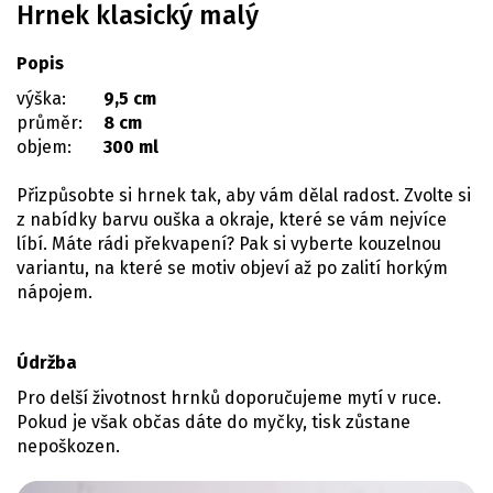
Hrnek klasický malý
Popis
výška:
9,5 cm
průměr:
8 cm
objem:
300 ml
Přizpůsobte si hrnek tak, aby vám dělal radost. Zvolte si
z nabídky barvu ouška a okraje, které se vám nejvíce
líbí. Máte rádi překvapení? Pak si vyberte kouzelnou
variantu, na které se motiv objeví až po zalití horkým
nápojem.
Údržba
Pro delší životnost hrnků doporučujeme mytí v ruce.
Pokud je však občas dáte do myčky, tisk zůstane
nepoškozen.