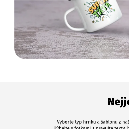
Nejj
Vyberte typ hrnku a šablonu z naš
Hýbejte s fotkami, upravujte texty, 