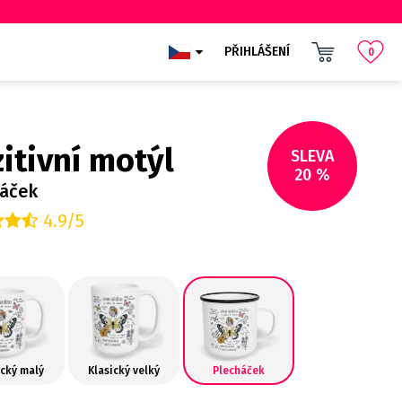
PŘIHLÁŠENÍ
0
itivní motýl
SLEVA
20 %
háček
4.9/5
ický malý
Klasický velký
Plecháček