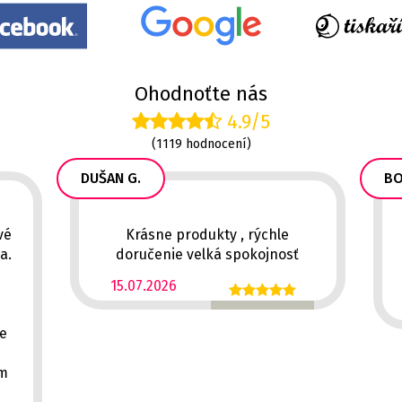
Ohodnoťte nás
4.9/5
(1119 hodnocení)
DUŠAN G.
BO
vé
Krásne produkty , rýchle
a.
doručenie velká spokojnosť
15.07.2026
ě
ce
em