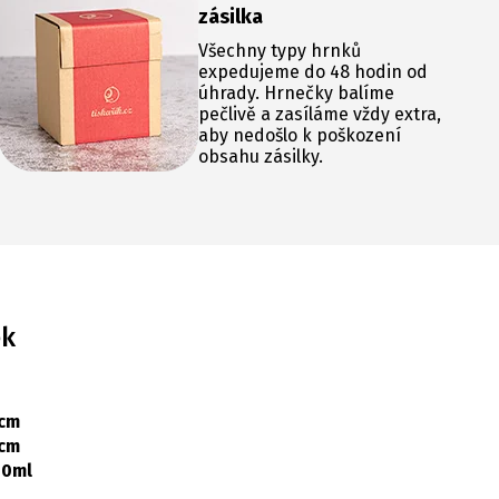
zásilka
Všechny typy hrnků
expedujeme do 48 hodin od
úhrady. Hrnečky balíme
pečlivě a zasíláme vždy extra,
aby nedošlo k poškození
obsahu zásilky.
ek
 cm
 cm
00ml