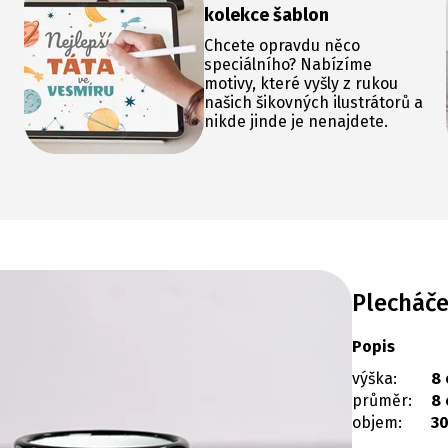
kolekce šablon
Chcete opravdu něco
speciálního? Nabízíme
motivy, které vyšly z rukou
našich šikovných ilustrátorů a
nikde jinde je nenajdete.
Plecháč
Popis
výška:
8
průměr:
8
objem:
3