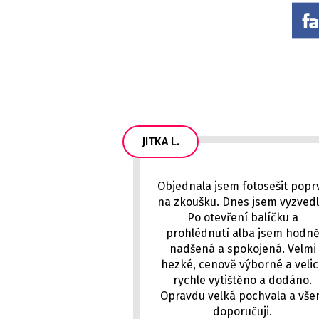
JITKA L.
Objednala jsem fotosešit popr
na zkoušku. Dnes jsem vyzvedl
Po otevření balíčku a
prohlédnutí alba jsem hodn
nadšená a spokojená. Velmi
hezké, cenově výborné a veli
rychle vytištěno a dodáno.
Opravdu velká pochvala a vš
doporučuji.