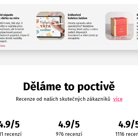
Děláme to poctivě
Recenze od našich skutečných zákazníků
více
4.9/5
4.9/5
4.9/
11 recenzí
976 recenzí
1116 rece