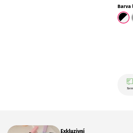
Barva 
Term
Exkluzivní