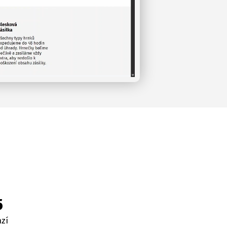
5
nzí