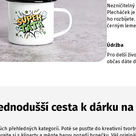
Nezničitelný
Plecháček je
ho rozbijet
černým lem
Údržba
Pro delší ži
občas dáte d
ednodušší cesta k dárku na
ich přehledných kategorií. Poté se pusťte do kreativní tvorb
hrajte si s kliparty a měnte barvy pozadí hrnečku. Váš originál