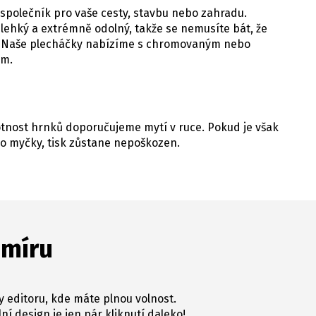
 společník pro vaše cesty, stavbu nebo zahradu.
 lehký a extrémně odolný, takže se nemusíte bát, že
e. Naše plecháčky nabízíme s chromovaným nebo
em.
votnost hrnků doporučujeme mytí v ruce. Pokud je však
o myčky, tisk zůstane nepoškozen.
 míru
y editoru, kde máte plnou volnost.
ní design je jen pár kliknutí daleko!