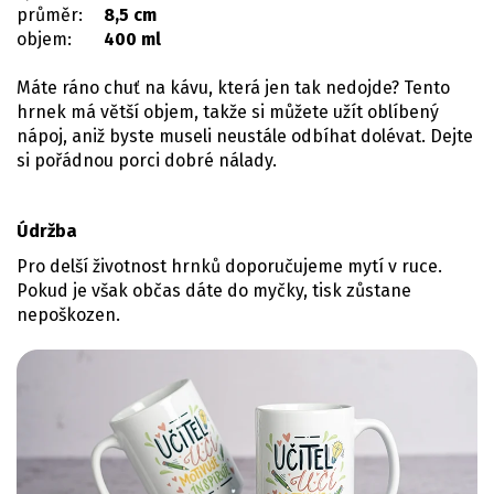
průměr:
8,5 cm
objem:
400 ml
Máte ráno chuť na kávu, která jen tak nedojde? Tento
hrnek má větší objem, takže si můžete užít oblíbený
nápoj, aniž byste museli neustále odbíhat dolévat. Dejte
si pořádnou porci dobré nálady.
Údržba
Pro delší životnost hrnků doporučujeme mytí v ruce.
Pokud je však občas dáte do myčky, tisk zůstane
nepoškozen.