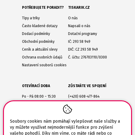
POTŘEBUJETE PORADIT?
TISKARIK.CZ
Tipy a triky
O nás
Často kladené dotazy
Napsali o nás
Dodací podmínky
Dotační programy
Obchodní podmínky
IČ: 293 58 949
Ceník a aktuální slevy
DIČ: CZ 293 58 949
Ochrana osobních údajů
Č. účtu: 276703110/0300
Nastavení souborů cookies
OTEVÍRACÍ DOBA
ZŮSTAŇTE VE SPOJENÍ
Po - Pá 08:00 – 15:30
(+420) 608-477-864
Lesůňky 14
obchod@tiskarik.cz
Jaroměřice nad Rokytnou
675 51
Soubory cookies nám pomáhají vylepšovat naše služby a
vy můžete využívat nejmodernější funkce pro zvýšení
vašeho pohodlí. Díky nim víme, co máte rádi nebo co