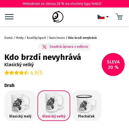
Hrnkobraní se slevou 20 % na všechny typy hrnků!
Domů
Hrnky
Koníčky/sport
Auto/moto
Kdo brzdí nevyhrává
Kdo brzdí nevyhrává
SLEVA
Klasický velký
20 %
4.9/5
Druh
Klasický malý
Klasický velký
Plecháček