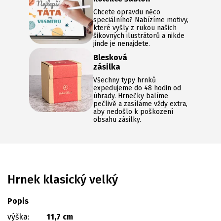
Chcete opravdu něco
speciálního? Nabízíme motivy,
které vyšly z rukou našich
šikovných ilustrátorů a nikde
jinde je nenajdete.
Blesková
zásilka
Všechny typy hrnků
expedujeme do 48 hodin od
úhrady. Hrnečky balíme
pečlivě a zasíláme vždy extra,
aby nedošlo k poškození
obsahu zásilky.
Hrnek klasický velký
Popis
výška:
11,7 cm