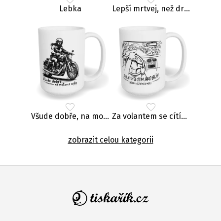
Lebka
Lepší mrtvej, než druhej
Všude dobře, na motorce nejlíp
Za volantem se cítím jako Bůh
zobrazit celou kategorii