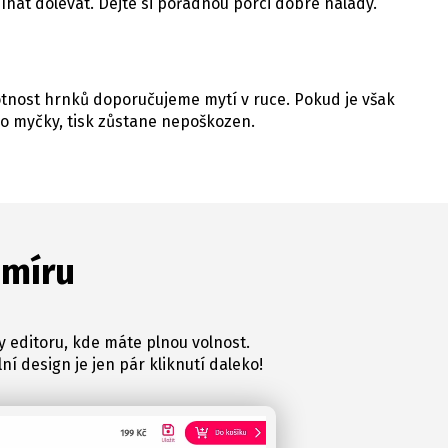
íhat dolévat. Dejte si pořádnou porci dobré nálady.
votnost hrnků doporučujeme mytí v ruce. Pokud je však
o myčky, tisk zůstane nepoškozen.
 míru
y editoru, kde máte plnou volnost.
ní design je jen pár kliknutí daleko!