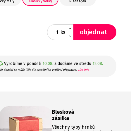
ický malý
Klasický velký
Plecháček
objednat
ks
Vyrobíme v pondělí
10.08.
a dodáme ve středu
12.08.
ín dodání se může lišit dle aktuálního vytížení přepravce.
Více info
Blesková
zásilka
Všechny typy hrnků