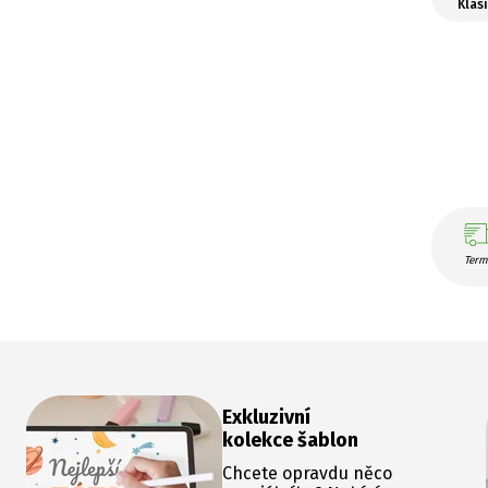
Klas
Term
Exkluzivní
kolekce šablon
Chcete opravdu něco