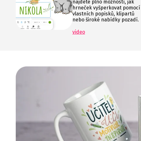
najdete plno možností, jak
hrneček vyšperkovat pomocí
vlastních popisků, klipartů
nebo široké nabídky pozadí.
video