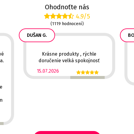
Ohodnoťte nás
4.9/5
(1119 hodnocení)
DUŠAN G.
BO
vé
Krásne produkty , rýchle
a.
doručenie velká spokojnosť
15.07.2026
ě
ce
em