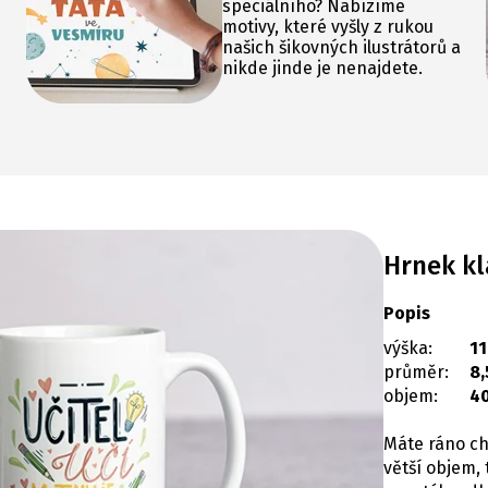
speciálního? Nabízíme
motivy, které vyšly z rukou
našich šikovných ilustrátorů a
nikde jinde je nenajdete.
Hrnek kl
Popis
výška:
11
průměr:
8,
objem:
4
Máte ráno ch
větší objem, 