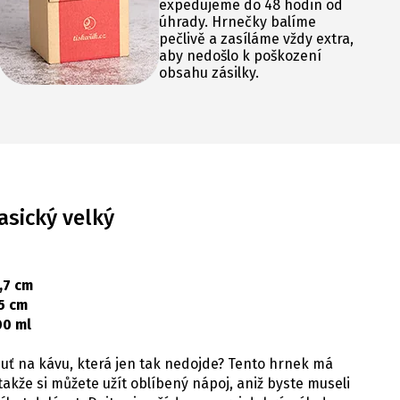
expedujeme do 48 hodin od
úhrady. Hrnečky balíme
pečlivě a zasíláme vždy extra,
aby nedošlo k poškození
obsahu zásilky.
asický velký
,7 cm
5 cm
00 ml
uť na kávu, která jen tak nedojde? Tento hrnek má
takže si můžete užít oblíbený nápoj, aniž byste museli