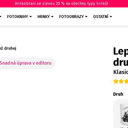
Hrnkobraní se slevou 20 % na všechny typy hrnků!
FOTOKNIHY
HRNKY
FOTOOBRAZY
OSTATNÍ
Lep
ež druhej
dr
Klasi
Druh