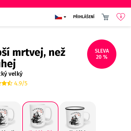
PŘIHLÁŠENÍ
0
ší mrtvej, než
SLEVA
20 %
uhej
cký velký
4.9/5