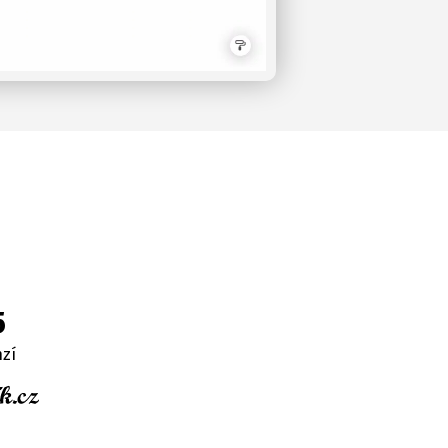
5
nzí