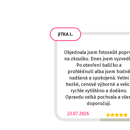
JITKA L.
Objednala jsem fotosešit popr
na zkoušku. Dnes jsem vyzvedl
Po otevření balíčku a
prohlédnutí alba jsem hodn
nadšená a spokojená. Velmi
hezké, cenově výborné a veli
rychle vytištěno a dodáno.
Opravdu velká pochvala a vš
doporučuji.
23.07.2026