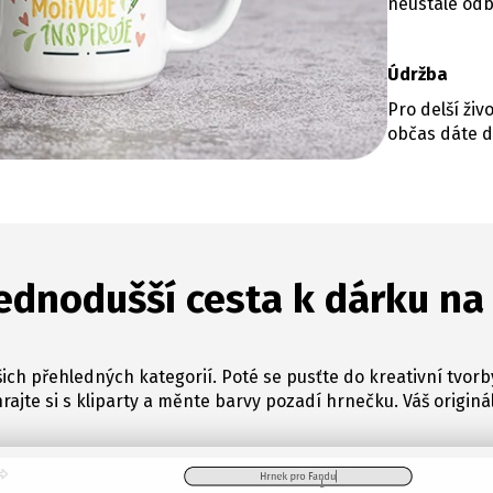
neustále odb
Údržba
Pro delší ži
občas dáte d
ednodušší cesta k dárku na
ich přehledných kategorií. Poté se pusťte do kreativní tvorb
hrajte si s kliparty a měnte barvy pozadí hrnečku. Váš originál