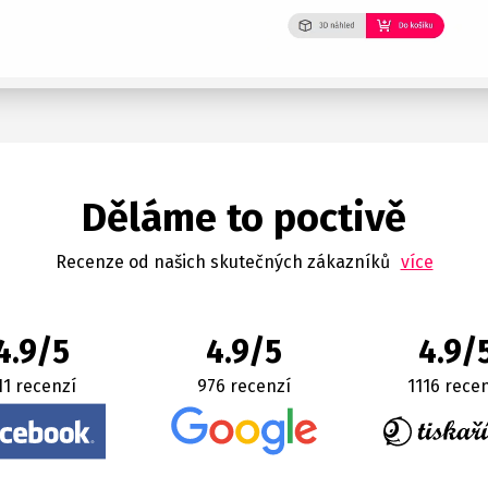
Děláme to poctivě
Recenze od našich skutečných zákazníků
více
4.9/5
4.9/5
4.9/
11 recenzí
976 recenzí
1116 rece