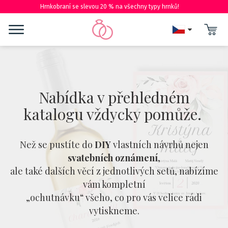
Hrnkobraní se slevou 20 % na všechny typy hrnků!
Nabídka v přehledném
katalogu vždycky pomůže.
Než se pustíte do
DIY
vlastních návrhů nejen
svatebních oznámení
,
ale také dalších věcí z jednotlivých setů, nabízíme
vám kompletní
„ochutnávku“ všeho, co pro vás velice rádi
vytiskneme.