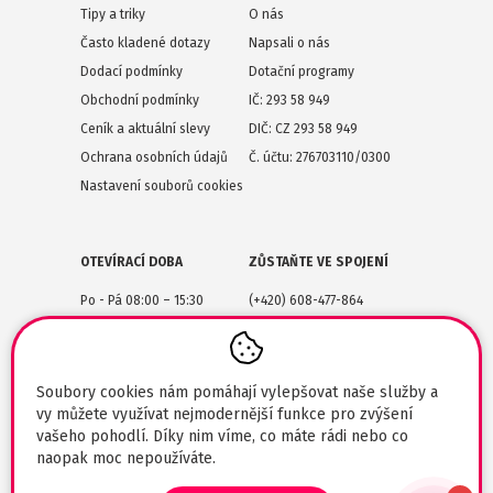
Tipy a triky
O nás
Často kladené dotazy
Napsali o nás
Dodací podmínky
Dotační programy
Obchodní podmínky
IČ: 293 58 949
Ceník a aktuální slevy
DIČ: CZ 293 58 949
Ochrana osobních údajů
Č. účtu: 276703110/0300
Nastavení souborů cookies
OTEVÍRACÍ DOBA
ZŮSTAŇTE VE SPOJENÍ
Po - Pá 08:00 – 15:30
(+420) 608-477-864
Lesůňky 14
obchod@tiskarik.cz
Jaroměřice nad Rokytnou
675 51
Soubory cookies nám pomáhají vylepšovat naše služby a
vy můžete využívat nejmodernější funkce pro zvýšení
vašeho pohodlí. Díky nim víme, co máte rádi nebo co
naopak moc nepoužíváte.