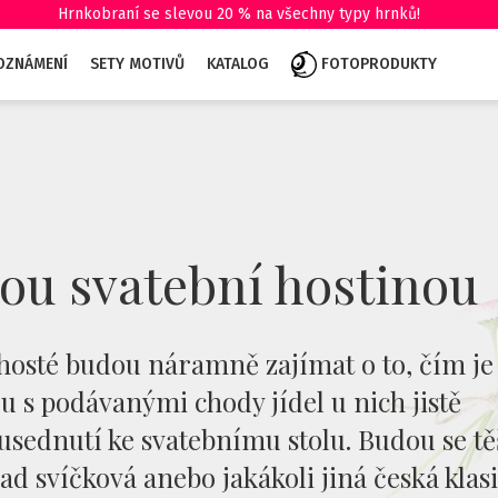
Hrnkobraní se slevou 20 % na všechny typy hrnků!
 OZNÁMENÍ
SETY MOTIVŮ
KATALOG
FOTOPRODUKTY
vou svatební hostinou
i hosté budou náramně zajímat o to, čím je
ou s podávanými chody jídel u nich jistě
usednutí ke svatebnímu stolu. Budou se těš
ad svíčková anebo jakákoli jiná česká klasi