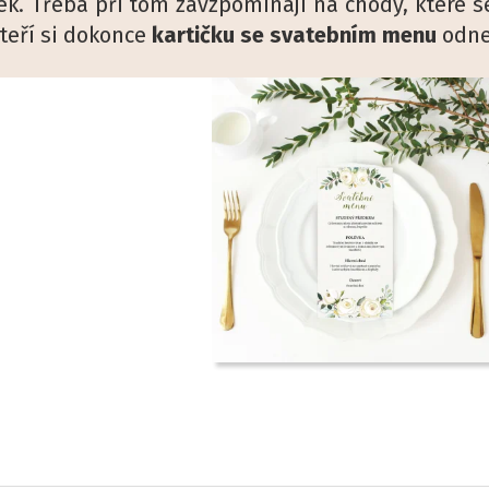
ek. Třeba při tom zavzpomínají na chody, které s
teří si dokonce
kartičku se svatebním menu
odne