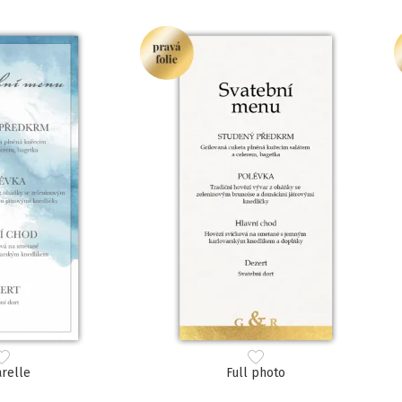
relle
Full photo