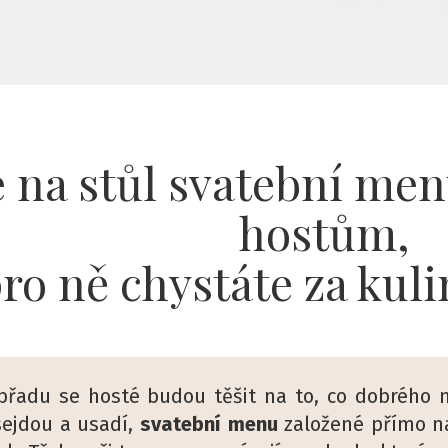
e na stůl svatební me
hostům,
pro ně chystáte za kul
řadu se hosté budou těšit na to, co dobrého na
sejdou a usadí,
svatební menu
založené přímo na 