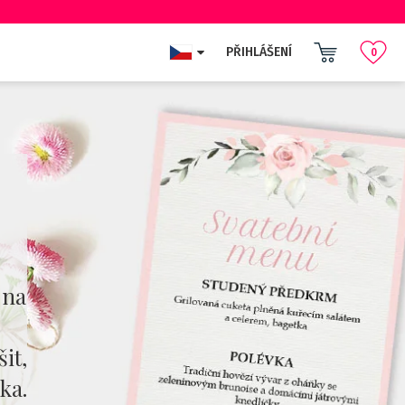
PŘIHLÁŠENÍ
0
 na
it,
ka.