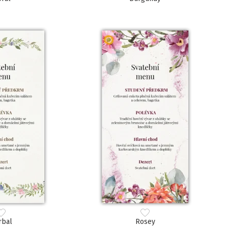
rbal
Rosey