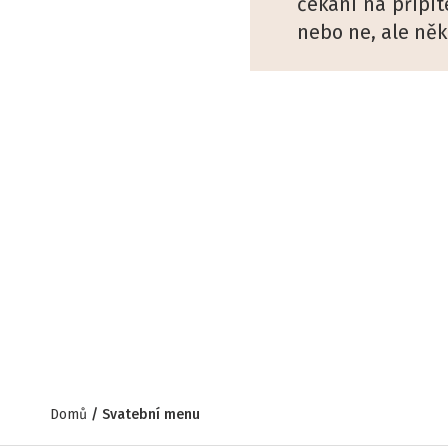
čekání na přípit
nebo ne, ale něk
Domů
Svatební menu