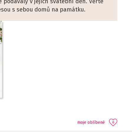
e podávaly v jejich svatební den. Věřte
sou s sebou domů na památku.
moje oblíbené
0