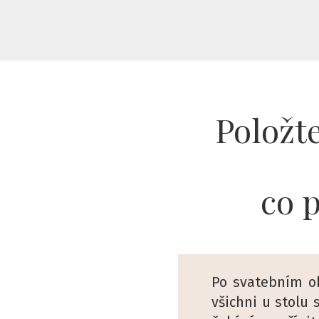
Položt
co 
Po svatebním ob
všichni u stolu 