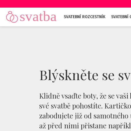
SVATEBNÍ ROZCESTNÍK
SVATEBNÍ
Blýskněte se s
Klidně vsaďte boty, že se vaš
své svatbě pohostíte. Kartičk
zabodujete již od samotného 
až před nimi přistane napříkl