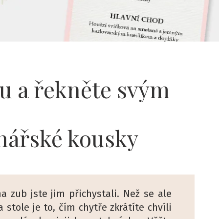
nu a řekněte svým
inářské kousky
 zub jste jim přichystali. Než se ale
stole je to, čím chytře zkrátíte chvíli