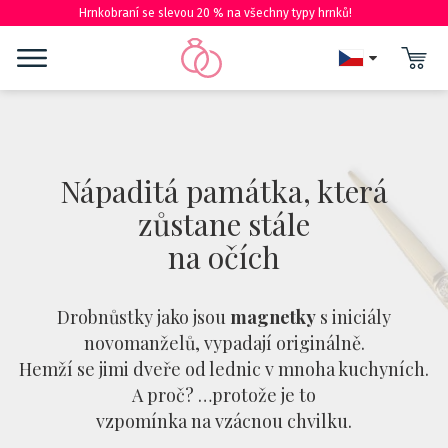
Hrnkobraní se slevou 20 % na všechny typy hrnků!
Nápaditá památka, která
zůstane stále
na očích
Drobnůstky jako jsou
magnetky
s iniciály
novomanželů, vypadají originálně.
Hemží se jimi dveře od lednic v mnoha kuchyních.
A proč? …protože je to
vzpomínka na vzácnou chvilku.