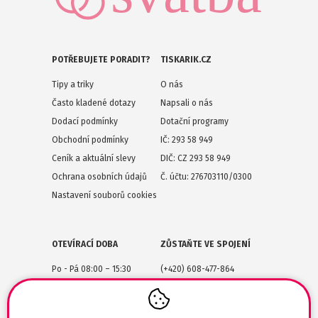
POTŘEBUJETE PORADIT?
TISKARIK.CZ
Tipy a triky
O nás
Často kladené dotazy
Napsali o nás
Dodací podmínky
Dotační programy
Obchodní podmínky
IČ: 293 58 949
Ceník a aktuální slevy
DIČ: CZ 293 58 949
Ochrana osobních údajů
Č. účtu: 276703110/0300
Nastavení souborů cookies
OTEVÍRACÍ DOBA
ZŮSTAŇTE VE SPOJENÍ
Po - Pá 08:00 – 15:30
(+420) 608-477-864
Lesůňky 14
obchod@tiskarik.cz
Jaroměřice nad Rokytnou