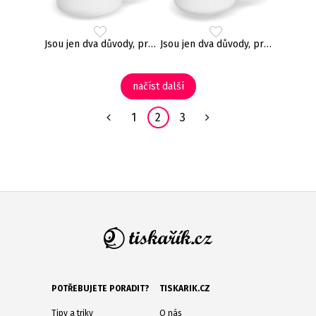
Jsou jen dva důvody, proč jsem učitel
Jsou jen dva důvody, proč jsem učitel
načíst další
1
2
3
POTŘEBUJETE PORADIT?
TISKARIK.CZ
Tipy a triky
O nás