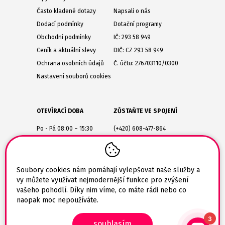
Často kladené dotazy
Napsali o nás
Dodací podmínky
Dotační programy
Obchodní podmínky
IČ: 293 58 949
Ceník a aktuální slevy
DIČ: CZ 293 58 949
Ochrana osobních údajů
Č. účtu: 276703110/0300
Nastavení souborů cookies
OTEVÍRACÍ DOBA
ZŮSTAŇTE VE SPOJENÍ
Po - Pá 08:00 – 15:30
(+420) 608-477-864
Lesůňky 14
obchod@tiskarik.cz
Jaroměřice nad Rokytnou
675 51
Soubory cookies nám pomáhají vylepšovat naše služby a
vy můžete využívat nejmodernější funkce pro zvýšení
vašeho pohodlí. Díky nim víme, co máte rádi nebo co
naopak moc nepoužíváte.
3
souhlasím