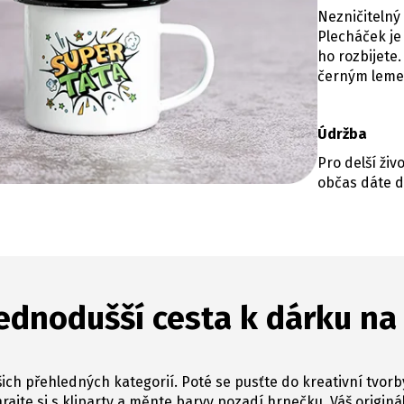
Nezničitelný
Plecháček je
ho rozbijet
černým lem
Údržba
Pro delší ži
občas dáte d
ednodušší cesta k dárku na
ich přehledných kategorií. Poté se pusťte do kreativní tvorb
hrajte si s kliparty a měnte barvy pozadí hrnečku. Váš originál