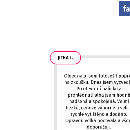
JITKA L.
Objednala jsem fotosešit popr
na zkoušku. Dnes jsem vyzvedl
Po otevření balíčku a
prohlédnutí alba jsem hodn
nadšená a spokojená. Velmi
hezké, cenově výborné a veli
rychle vytištěno a dodáno.
Opravdu velká pochvala a vš
doporučuji.