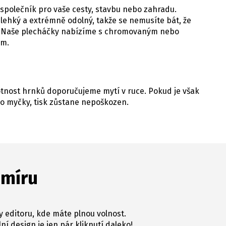
 společník pro vaše cesty, stavbu nebo zahradu.
 lehký a extrémně odolný, takže se nemusíte bát, že
e. Naše plecháčky nabízíme s chromovaným nebo
em.
votnost hrnků doporučujeme mytí v ruce. Pokud je však
o myčky, tisk zůstane nepoškozen.
 míru
y editoru, kde máte plnou volnost.
ní design je jen pár kliknutí daleko!