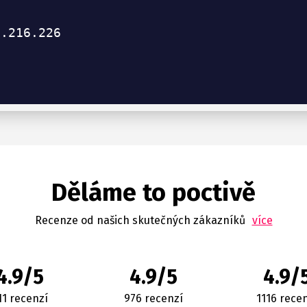
Děláme to poctivě
Recenze od našich skutečných zákazníků
více
4.9/5
4.9/5
4.9/
11 recenzí
976 recenzí
1116 rece