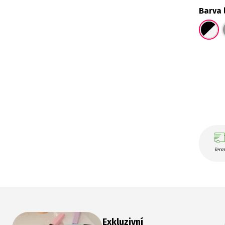
Barva 
Term
Exkluzivní