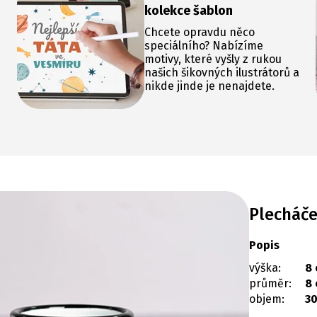
kolekce šablon
Chcete opravdu něco
speciálního? Nabízíme
motivy, které vyšly z rukou
našich šikovných ilustrátorů a
nikde jinde je nenajdete.
Plecháč
Popis
výška:
8
průměr:
8
objem:
3