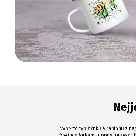
Nejj
Vyberte typ hrnku a šablonu z naš
Hýbejte s fotkami, upravujte texty, 