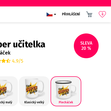
PŘIHLÁŠENÍ
0
er učitelka
SLEVA
20 %
háček
4.9/5
ický malý
Klasický velký
Plecháček