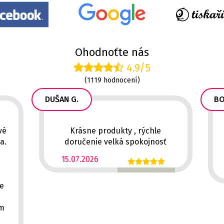
Ohodnoťte nás
4.9/5
(1119 hodnocení)
DUŠAN G.
BO
vé
Krásne produkty , rýchle
a.
doručenie velká spokojnosť
15.07.2026
ě
ce
em