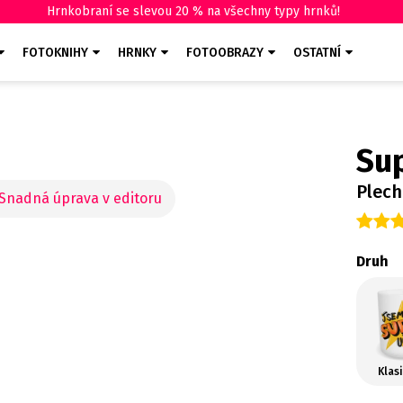
Hrnkobraní se slevou 20 % na všechny typy hrnků!
FOTOKNIHY
HRNKY
FOTOOBRAZY
OSTATNÍ
Sup
Plec
Druh
Klas