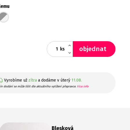
lemu
objednat
ks
Vyrobíme už
zítra
a dodáme v úterý
11.08.
ín dodání se může lišit dle aktuálního vytížení přepravce.
Více info
Blesková