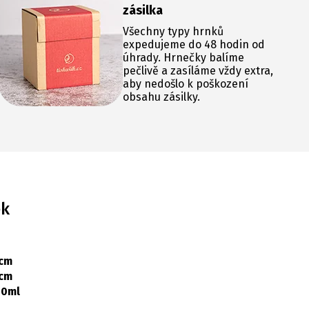
zásilka
Všechny typy hrnků
expedujeme do 48 hodin od
úhrady. Hrnečky balíme
pečlivě a zasíláme vždy extra,
aby nedošlo k poškození
obsahu zásilky.
ek
 cm
 cm
00ml