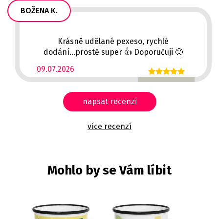
BOŽENA K.
Krásně udělané pexeso, rychlé
dodání...prostě super 👍 Doporučuji 🙂
09.07.2026
napsat recenzi
více recenzí
Mohlo by se Vám líbit