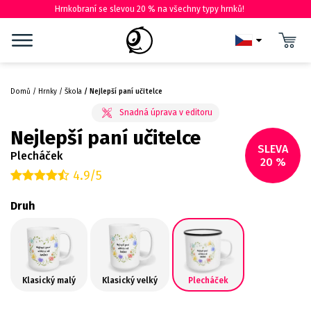
Hrnkobraní se slevou 20 % na všechny typy hrnků!
Domů
Hrnky
Škola
Nejlepší paní učitelce
Nejlepší paní učitelce
SLEVA
Plecháček
20 %
4.9/5
Druh
Klasický malý
Klasický velký
Plecháček