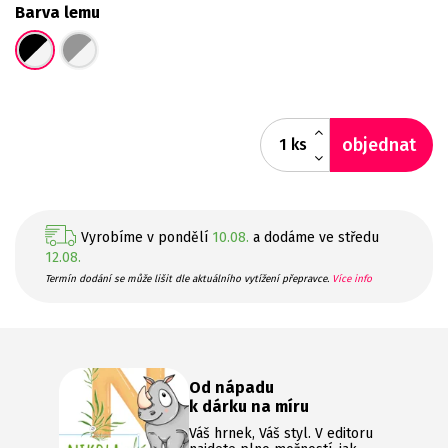
Barva lemu
objednat
ks
Vyrobíme v pondělí
10.08.
a dodáme ve středu
12.08.
Termín dodání se může lišit dle aktuálního vytížení přepravce.
Více info
Od nápadu
k dárku na míru
Váš hrnek, Váš styl. V editoru