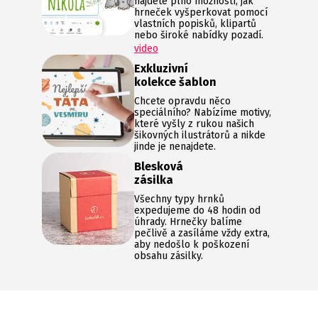
najdete plno možností, jak
hrneček vyšperkovat pomocí
vlastních popisků, klipartů
nebo široké nabídky pozadí.
video
Exkluzivní
kolekce šablon
Chcete opravdu něco
speciálního? Nabízíme motivy,
které vyšly z rukou našich
šikovných ilustrátorů a nikde
jinde je nenajdete.
Blesková
zásilka
Všechny typy hrnků
expedujeme do 48 hodin od
úhrady. Hrnečky balíme
pečlivě a zasíláme vždy extra,
aby nedošlo k poškození
obsahu zásilky.