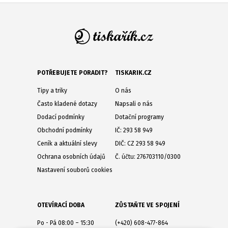
POTŘEBUJETE PORADIT?
TISKARIK.CZ
Tipy a triky
O nás
Často kladené dotazy
Napsali o nás
Dodací podmínky
Dotační programy
Obchodní podmínky
IČ: 293 58 949
Ceník a aktuální slevy
DIČ: CZ 293 58 949
Ochrana osobních údajů
Č. účtu: 276703110/0300
Nastavení souborů cookies
OTEVÍRACÍ DOBA
ZŮSTAŇTE VE SPOJENÍ
Po - Pá 08:00 – 15:30
(+420) 608-477-864