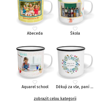
Abeceda
Škola
Aquarel school
Děkuji za vše, paní učitelko
zobrazit celou kategorii