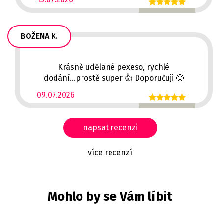
BOŽENA K.
Krásně udělané pexeso, rychlé
dodání...prostě super 👍 Doporučuji 🙂
09.07.2026
napsat recenzi
více recenzí
Mohlo by se Vám líbit