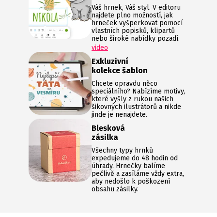
Váš hrnek, Váš styl. V editoru
najdete plno možností, jak
hrneček vyšperkovat pomocí
vlastních popisků, klipartů
nebo široké nabídky pozadí.
video
Exkluzivní
kolekce šablon
Chcete opravdu něco
speciálního? Nabízíme motivy,
které vyšly z rukou našich
šikovných ilustrátorů a nikde
jinde je nenajdete.
Blesková
zásilka
Všechny typy hrnků
expedujeme do 48 hodin od
úhrady. Hrnečky balíme
pečlivě a zasíláme vždy extra,
aby nedošlo k poškození
obsahu zásilky.