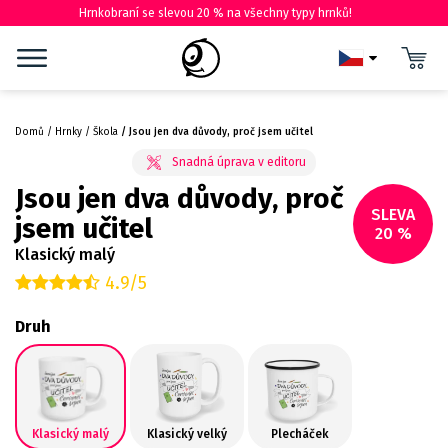
Hrnkobraní se slevou 20 % na všechny typy hrnků!
Domů
Hrnky
Škola
Jsou jen dva důvody, proč jsem učitel
Jsou jen dva důvody, proč
SLEVA
jsem učitel
20 %
Klasický malý
4.9/5
Druh
Klasický malý
Klasický velký
Plecháček