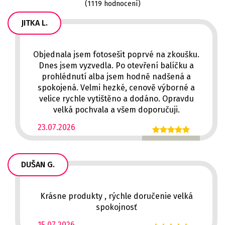
(1119 hodnocení)
JITKA L.
Objednala jsem fotosešit poprvé na zkoušku.
Dnes jsem vyzvedla. Po otevření balíčku a
prohlédnutí alba jsem hodně nadšená a
spokojená. Velmi hezké, cenově výborné a
velice rychle vytištěno a dodáno. Opravdu
velká pochvala a všem doporučuji.
23.07.2026
DUŠAN G.
Krásne produkty , rýchle doručenie velká
spokojnosť
15.07.2026