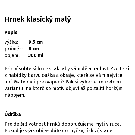
Hrnek klasický malý
Popis
výška:
9,5 cm
průměr:
8 cm
objem:
300 ml
Přizpůsobte si hrnek tak, aby vám dělal radost. Zvolte si
z nabídky barvu ouška a okraje, které se vám nejvíce
líbí. Máte rádi překvapení? Pak si vyberte kouzelnou
variantu, na které se motiv objeví až po zalití horkým
nápojem.
Údržba
Pro delší životnost hrnků doporučujeme mytí v ruce.
Pokud je však občas dáte do myčky, tisk zůstane