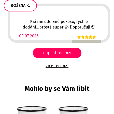
BOŽENA K.
Krásně udělané pexeso, rychlé
dodání...prostě super 👍 Doporučuji 🙂
09.07.2026
napsat recenzi
více recenzí
Mohlo by se Vám líbit