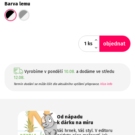
Barva lemu
objednat
ks
Vyrobíme v pondělí
10.08.
a dodáme ve středu
12.08.
Termín dodání se může lišit dle aktuálního vytížení přepravce.
Více info
Od nápadu
k dárku na míru
Váš hrnek, Váš styl. V editoru