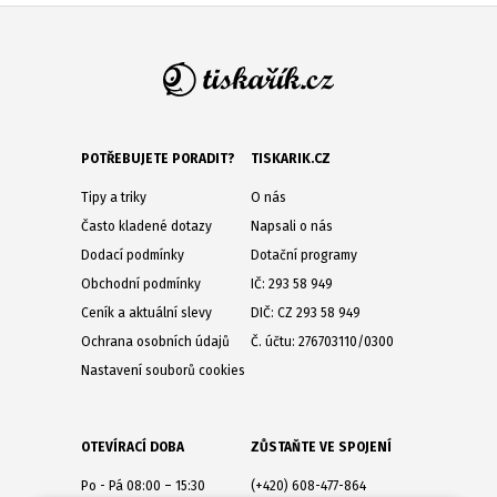
POTŘEBUJETE PORADIT?
TISKARIK.CZ
Tipy a triky
O nás
Často kladené dotazy
Napsali o nás
Dodací podmínky
Dotační programy
Obchodní podmínky
IČ: 293 58 949
Ceník a aktuální slevy
DIČ: CZ 293 58 949
Ochrana osobních údajů
Č. účtu: 276703110/0300
Nastavení souborů cookies
OTEVÍRACÍ DOBA
ZŮSTAŇTE VE SPOJENÍ
Po - Pá 08:00 – 15:30
(+420) 608-477-864