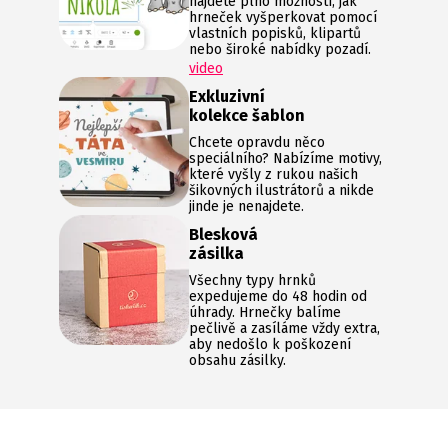
najdete plno možností, jak
hrneček vyšperkovat pomocí
vlastních popisků, klipartů
nebo široké nabídky pozadí.
video
Exkluzivní
kolekce šablon
Chcete opravdu něco
speciálního? Nabízíme motivy,
které vyšly z rukou našich
šikovných ilustrátorů a nikde
jinde je nenajdete.
Blesková
zásilka
Všechny typy hrnků
expedujeme do 48 hodin od
úhrady. Hrnečky balíme
pečlivě a zasíláme vždy extra,
aby nedošlo k poškození
obsahu zásilky.