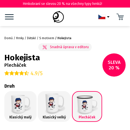
Hrnkobraní se slevou 20 % na všechny typy hrnků!
Domů
Hrnky
Dětské
S motivem
Hokejista
Hokejista
SLEVA
Plecháček
20 %
4.9/5
Druh
Klasický malý
Klasický velký
Plecháček