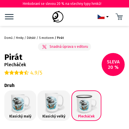
Hrnkobraní se slevou 20 % na všechny typy hrnků!
Domů
Hrnky
Dětské
S motivem
Pirát
Pirát
SLEVA
Plecháček
20 %
4.9/5
Druh
Klasický malý
Klasický velký
Plecháček