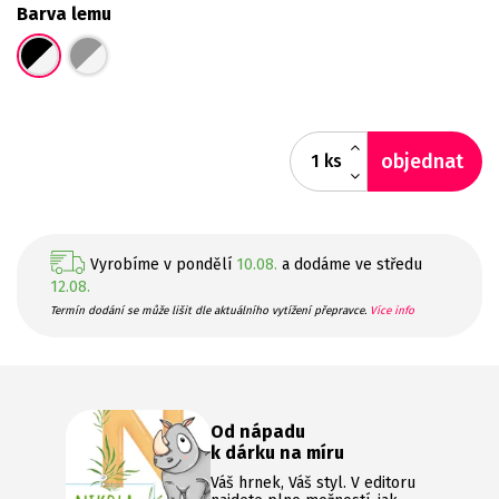
Barva lemu
objednat
ks
Vyrobíme v pondělí
10.08.
a dodáme ve středu
12.08.
Termín dodání se může lišit dle aktuálního vytížení přepravce.
Více info
Od nápadu
k dárku na míru
Váš hrnek, Váš styl. V editoru