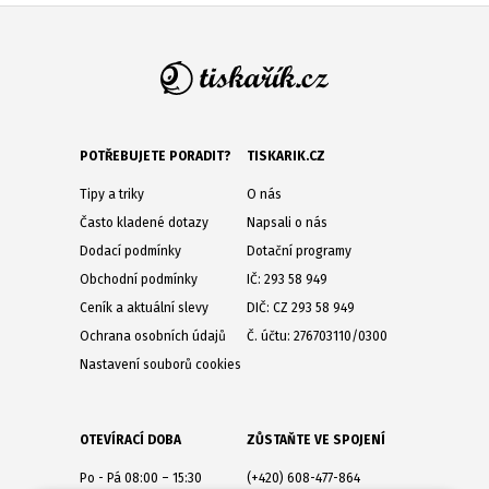
POTŘEBUJETE PORADIT?
TISKARIK.CZ
Tipy a triky
O nás
Často kladené dotazy
Napsali o nás
Dodací podmínky
Dotační programy
Obchodní podmínky
IČ: 293 58 949
Ceník a aktuální slevy
DIČ: CZ 293 58 949
Ochrana osobních údajů
Č. účtu: 276703110/0300
Nastavení souborů cookies
OTEVÍRACÍ DOBA
ZŮSTAŇTE VE SPOJENÍ
Po - Pá 08:00 – 15:30
(+420) 608-477-864