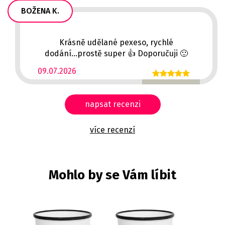
BOŽENA K.
Krásně udělané pexeso, rychlé
dodání...prostě super 👍 Doporučuji 🙂
09.07.2026
napsat recenzi
více recenzí
Mohlo by se Vám líbit