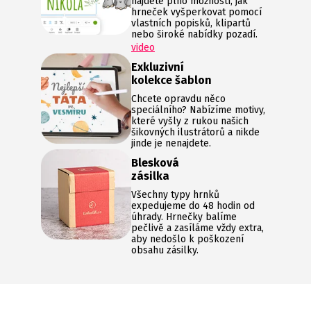
najdete plno možností, jak
hrneček vyšperkovat pomocí
vlastních popisků, klipartů
nebo široké nabídky pozadí.
video
Exkluzivní
kolekce šablon
Chcete opravdu něco
speciálního? Nabízíme motivy,
které vyšly z rukou našich
šikovných ilustrátorů a nikde
jinde je nenajdete.
Blesková
zásilka
Všechny typy hrnků
expedujeme do 48 hodin od
úhrady. Hrnečky balíme
pečlivě a zasíláme vždy extra,
aby nedošlo k poškození
obsahu zásilky.