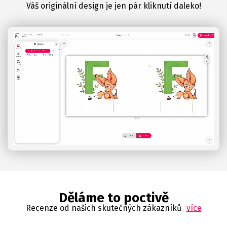
Váš originální design je jen pár kliknutí daleko!
Děláme to poctivě
Recenze od našich skutečných zákazníků
více