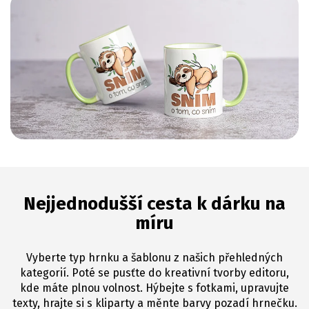
Nejjednodušší cesta k dárku na
míru
Vyberte typ hrnku a šablonu z našich přehledných
kategorií. Poté se pusťte do kreativní tvorby editoru,
kde máte plnou volnost. Hýbejte s fotkami, upravujte
texty, hrajte si s kliparty a měnte barvy pozadí hrnečku.