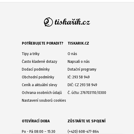
POTŘEBUJETE PORADIT?
TISKARIK.CZ
Tipy a triky
O nás
Často kladené dotazy
Napsali o nás
Dodací podmínky
Dotační programy
Obchodní podmínky
IČ: 293 58 949
Ceník a aktuální slevy
DIČ: CZ 293 58 949
Ochrana osobních údajů
Č. účtu: 276703110/0300
Nastavení souborů cookies
OTEVÍRACÍ DOBA
ZŮSTAŇTE VE SPOJENÍ
Po - Pá 08:00 – 15:30
(+420) 608-477-864