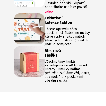
vlastních popisků, klipartů
nebo široké nabídky pozadí.
video
Exkluzivní
kolekce šablon
Chcete opravdu něco
speciálního? Nabízíme motivy,
které vyšly z rukou našich
šikovných ilustrátorů a nikde
jinde je nenajdete.
Blesková
zásilka
Všechny typy hrnků
expedujeme do 48 hodin od
úhrady. Hrnečky balíme
pečlivě a zasíláme vždy extra,
aby nedošlo k poškození
obsahu zásilky.