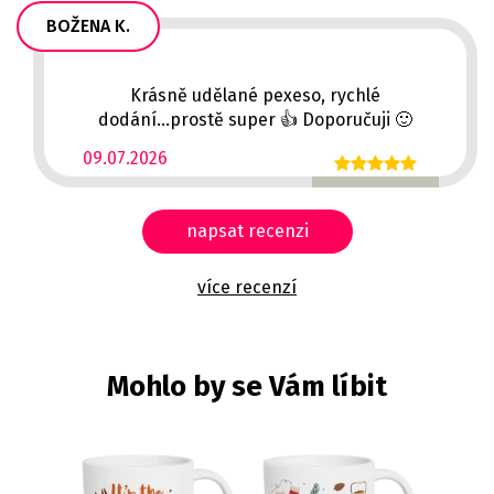
BOŽENA K.
Krásně udělané pexeso, rychlé
dodání...prostě super 👍 Doporučuji 🙂
09.07.2026
napsat recenzi
více recenzí
Mohlo by se Vám líbit