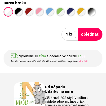
Barva hrnku
objednat
ks
Vyrobíme už
zítra
a dodáme ve středu
12.08.
Termín dodání se může lišit dle aktuálního vytížení přepravce.
Více info
Od nápadu
k dárku na míru
Váš hrnek, Váš styl. V editoru
najdete plno možností, jak
hrneček vyšperkovat pomocí