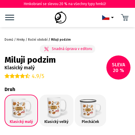
Hrnkobraní se slevou 20 % na všechny typy hrnků!
Domů
Hrnky
Roční období
Miluji podzim
Miluji podzim
SLEVA
Klasický malý
20 %
4.9/5
Druh
Klasický malý
Klasický velký
Plecháček