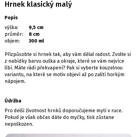
Hrnek klasický malý
Popis
výška:
9,5 cm
průměr:
8 cm
objem:
300 ml
Přizpůsobte si hrnek tak, aby vám dělal radost. Zvolte si
z nabídky barvu ouška a okraje, které se vám nejvíce
líbí. Máte rádi překvapení? Pak si vyberte kouzelnou
variantu, na které se motiv objeví až po zalití horkým
nápojem.
Údržba
Pro delší životnost hrnků doporučujeme mytí v ruce.
Pokud je však občas dáte do myčky, tisk zůstane
nepoškozen.