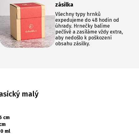
zásilka
Všechny typy hrnků
expedujeme do 48 hodin od
úhrady. Hrnečky balíme
pečlivě a zasíláme vždy extra,
aby nedošlo k poškození
obsahu zásilky.
asický malý
5 cm
 cm
0 ml