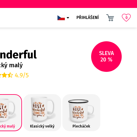
PŘIHLÁŠENÍ
0
nderful
SLEVA
20 %
cký malý
4.9/5
ický malý
Klasický velký
Plecháček