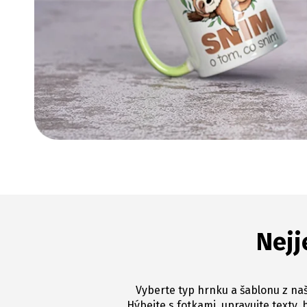
Nejj
Vyberte typ hrnku a šablonu z naš
Hýbejte s fotkami, upravujte texty, 