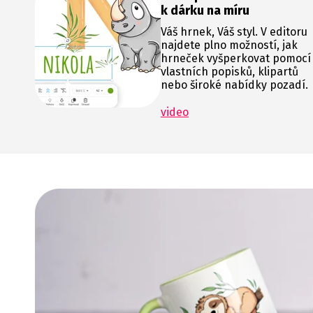
k dárku na míru
Váš hrnek, Váš styl. V editoru
najdete plno možností, jak
hrneček vyšperkovat pomocí
vlastních popisků, klipartů
nebo široké nabídky pozadí.
video