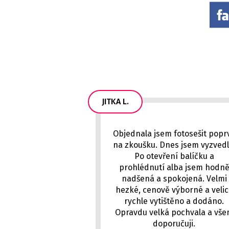
JITKA L.
Objednala jsem fotosešit popr
na zkoušku. Dnes jsem vyzvedl
Po otevření balíčku a
prohlédnutí alba jsem hodn
nadšená a spokojená. Velmi
hezké, cenově výborné a veli
rychle vytištěno a dodáno.
Opravdu velká pochvala a vš
doporučuji.