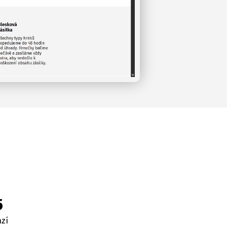
5
nzí