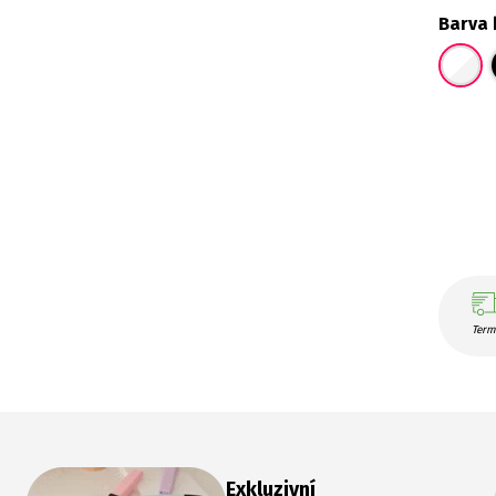
Barva 
Term
Exkluzivní