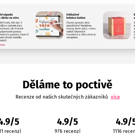
Děláme to poctivě
Recenze od našich skutečných zákazníků
více
4.9/5
4.9/5
4.9/
11 recenzí
976 recenzí
1116 rece