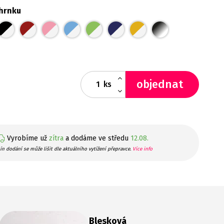
hrnku
objednat
ks
Vyrobíme už
zítra
a dodáme ve středu
12.08.
ín dodání se může lišit dle aktuálního vytížení přepravce.
Více info
Blesková