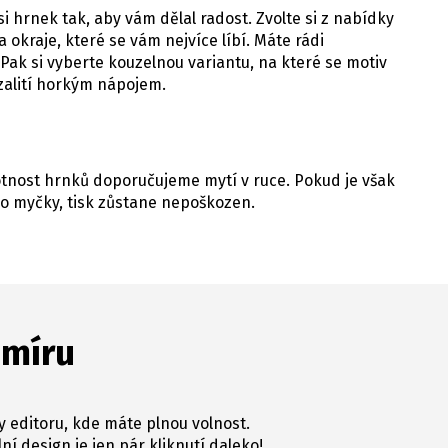
i hrnek tak, aby vám dělal radost. Zvolte si z nabídky
 okraje, které se vám nejvíce líbí. Máte rádi
Pak si vyberte kouzelnou variantu, na které se motiv
 zalití horkým nápojem.
votnost hrnků doporučujeme mytí v ruce. Pokud je však
o myčky, tisk zůstane nepoškozen.
 míru
y editoru, kde máte plnou volnost.
ní design je jen pár kliknutí daleko!