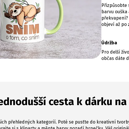
Přizpůsobte s
barvu ouška a
překvapení? 
objeví až po
Údržba
Pro delší ži
občas dáte d
ednodušší cesta k dárku na
ich přehledných kategorií. Poté se pusťte do kreativní tvorb
hrajte si s kliparty a měnte barvy pozadí hrnečku. Váš originál