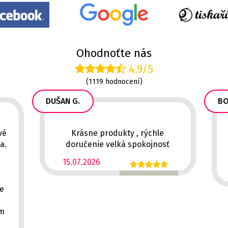
Ohodnoťte nás
4.9/5
(1119 hodnocení)
DUŠAN G.
BO
vé
Krásne produkty , rýchle
a.
doručenie velká spokojnosť
15.07.2026
ě
ce
em