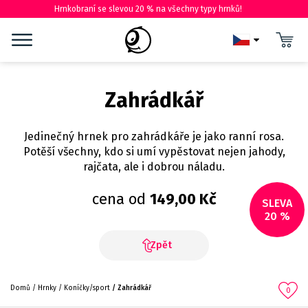
Hrnkobraní se slevou 20 % na všechny typy hrnků!
Zahrádkář
Jedinečný hrnek pro zahrádkáře je jako ranní rosa.
Potěší všechny, kdo si umí vypěstovat nejen jahody,
rajčata, ale i dobrou náladu.
cena od
149,00 Kč
SLEVA
20 %
Zpět
Domů
Hrnky
Koníčky/sport
Zahrádkář
0