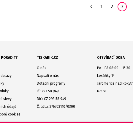
1
2
3
 PORADIT?
TISKARIK.CZ
OTEVÍRACÍ DOBA
O nás
Po - Pá 08:00 – 15:30
 dotazy
Napsali o nás
Lesůňky 14
nky
Dotační programy
Jaroměřice nad Rokyt
mínky
IČ: 293 58 949
675 51
ní slevy
DIČ: CZ 293 58 949
ních údajů
Č. účtu: 276703110/0300
borů cookies