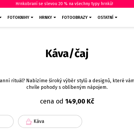
Hrnkobraní se slevou 20 % na všechny typy hrnků!
FOTOKNIHY
HRNKY
FOTOOBRAZY
OSTATNÍ
Káva/čaj
nní rituál? Nabízíme široký výběr stylů a designů, které vám z
chvíle pohody s oblíbeným nápojem.
cena od
149,00 Kč
Káva