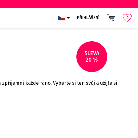
PŘIHLÁŠENÍ
0
SLEVA
20 %
příjemní každé ráno. Vyberte si ten svůj a užijte si