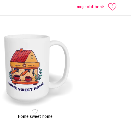
moje oblíbené
0
Home sweet home