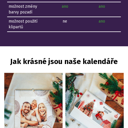
možnost změny
ano
ano
barvy pozadí
možnost použití
ne
ano
klipartů
Jak krásné jsou naše kalendáře