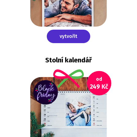
vytvořit
Stolní kalendář
od
249 Kč