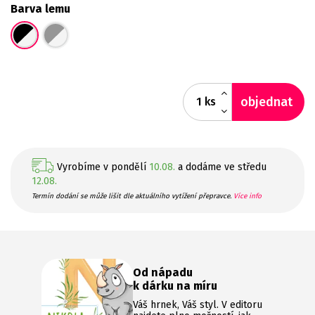
Barva lemu
objednat
ks
Vyrobíme v pondělí
10.08.
a dodáme ve středu
12.08.
Termín dodání se může lišit dle aktuálního vytížení přepravce.
Více info
Od nápadu
k dárku na míru
Váš hrnek, Váš styl. V editoru