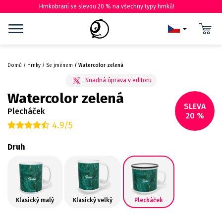
Hrnkobraní se slevou 20 % na všechny typy hrnků!
Domů
Hrnky
Se jménem
Watercolor zelená
Watercolor zelená
SLEVA
Plecháček
20 %
4.9/5
Druh
Klasický malý
Klasický velký
Plecháček