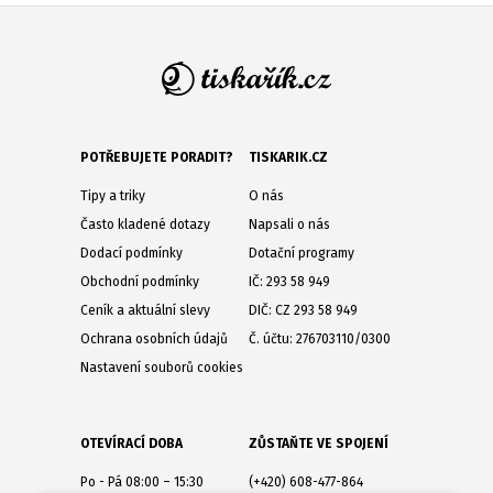
POTŘEBUJETE PORADIT?
TISKARIK.CZ
Tipy a triky
O nás
Často kladené dotazy
Napsali o nás
Dodací podmínky
Dotační programy
Obchodní podmínky
IČ: 293 58 949
Ceník a aktuální slevy
DIČ: CZ 293 58 949
Ochrana osobních údajů
Č. účtu: 276703110/0300
Nastavení souborů cookies
OTEVÍRACÍ DOBA
ZŮSTAŇTE VE SPOJENÍ
Po - Pá 08:00 – 15:30
(+420) 608-477-864