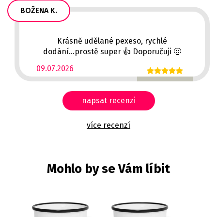
BOŽENA K.
Krásně udělané pexeso, rychlé
dodání...prostě super 👍 Doporučuji 🙂
09.07.2026
napsat recenzi
více recenzí
Mohlo by se Vám líbit