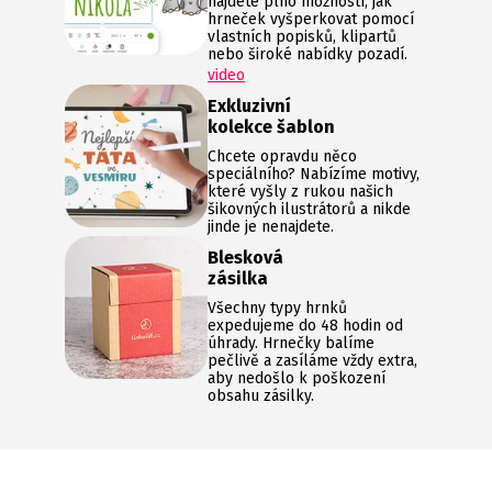
najdete plno možností, jak
hrneček vyšperkovat pomocí
vlastních popisků, klipartů
nebo široké nabídky pozadí.
video
Exkluzivní
kolekce šablon
Chcete opravdu něco
speciálního? Nabízíme motivy,
které vyšly z rukou našich
šikovných ilustrátorů a nikde
jinde je nenajdete.
Blesková
zásilka
Všechny typy hrnků
expedujeme do 48 hodin od
úhrady. Hrnečky balíme
pečlivě a zasíláme vždy extra,
aby nedošlo k poškození
obsahu zásilky.