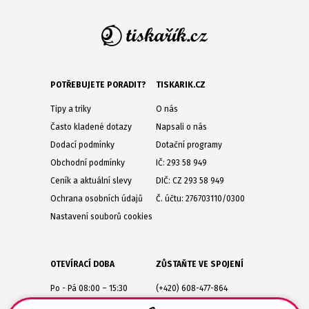
POTŘEBUJETE PORADIT?
TISKARIK.CZ
Tipy a triky
O nás
Často kladené dotazy
Napsali o nás
Dodací podmínky
Dotační programy
Obchodní podmínky
IČ: 293 58 949
Ceník a aktuální slevy
DIČ: CZ 293 58 949
Ochrana osobních údajů
Č. účtu: 276703110/0300
Nastavení souborů cookies
OTEVÍRACÍ DOBA
ZŮSTAŇTE VE SPOJENÍ
Po - Pá 08:00 – 15:30
(+420) 608-477-864
Lesůňky 14
obchod@tiskarik.cz