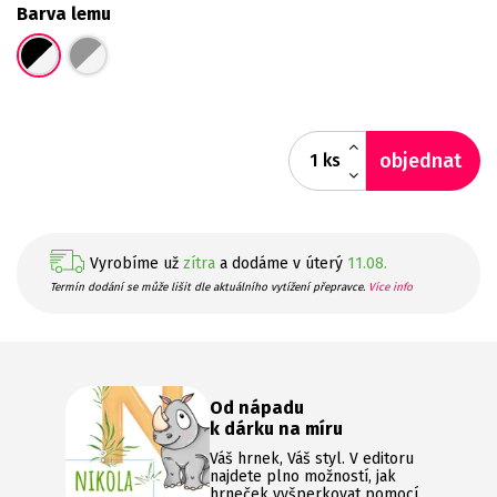
Barva lemu
objednat
ks
Vyrobíme už
zítra
a dodáme v úterý
11.08.
Termín dodání se může lišit dle aktuálního vytížení přepravce.
Více info
Od nápadu
k dárku na míru
Váš hrnek, Váš styl. V editoru
najdete plno možností, jak
hrneček vyšperkovat pomocí