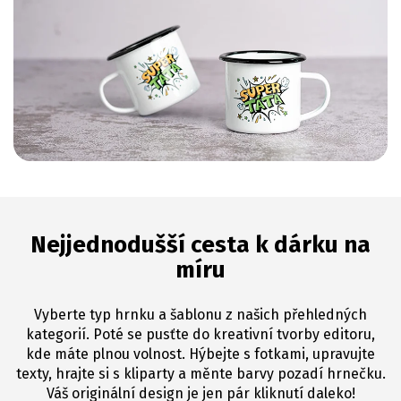
Nejjednodušší cesta k dárku na
míru
Vyberte typ hrnku a šablonu z našich přehledných
kategorií. Poté se pusťte do kreativní tvorby editoru,
kde máte plnou volnost. Hýbejte s fotkami, upravujte
texty, hrajte si s kliparty a měnte barvy pozadí hrnečku.
Váš originální design je jen pár kliknutí daleko!