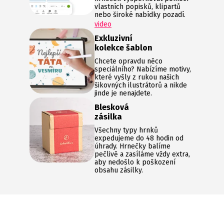
vlastních popisků, klipartů
nebo široké nabídky pozadí.
video
Exkluzivní
kolekce šablon
Chcete opravdu něco
speciálního? Nabízíme motivy,
které vyšly z rukou našich
šikovných ilustrátorů a nikde
jinde je nenajdete.
Blesková
zásilka
Všechny typy hrnků
expedujeme do 48 hodin od
úhrady. Hrnečky balíme
pečlivě a zasíláme vždy extra,
aby nedošlo k poškození
obsahu zásilky.