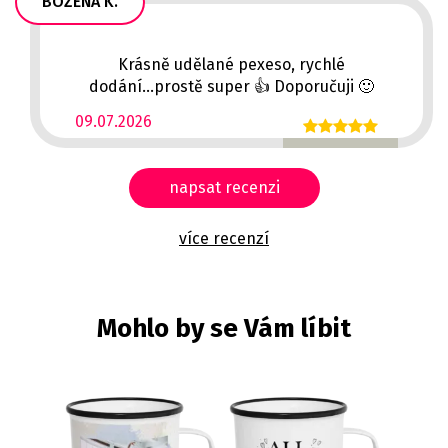
BOŽENA K.
Krásně udělané pexeso, rychlé
dodání...prostě super 👍 Doporučuji 🙂
09.07.2026
napsat recenzi
více recenzí
Mohlo by se Vám líbit