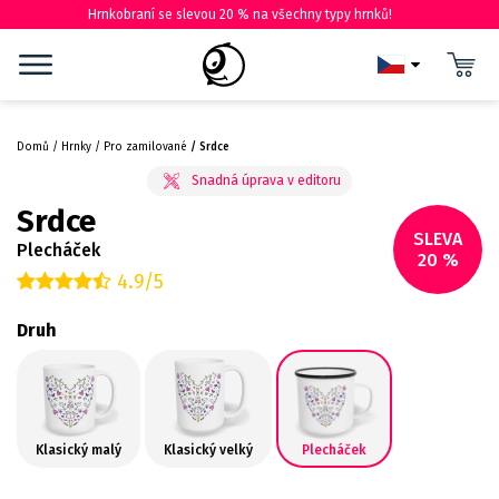
Hrnkobraní se slevou 20 % na všechny typy hrnků!
Domů
Hrnky
Pro zamilované
Srdce
Srdce
SLEVA
Plecháček
20 %
4.9/5
Druh
Klasický malý
Klasický velký
Plecháček