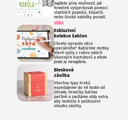
najdete plno možností, jak
hrneček vyšperkovat pomocí
vlastních popisků, klipartů
nebo široké nabídky pozadí.
video
Exkluzivní
kolekce šablon
Chcete opravdu něco
speciálního? Nabízíme motivy,
které vyšly z rukou našich
šikovných ilustrátorů a nikde
jinde je nenajdete.
Blesková
zásilka
Všechny typy hrnků
expedujeme do 48 hodin od
úhrady. Hrnečky balíme
pečlivě a zasíláme vždy extra,
aby nedošlo k poškození
obsahu zásilky.