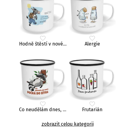
Hodně štěstí v novém zaměstnání, zrádce
Alergie
Co neudělám dnes, počká do zítra
Frutarián
zobrazit celou kategorii