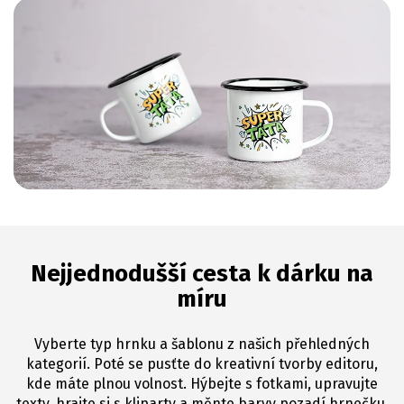
Nejjednodušší cesta k dárku na
míru
Vyberte typ hrnku a šablonu z našich přehledných
kategorií. Poté se pusťte do kreativní tvorby editoru,
kde máte plnou volnost. Hýbejte s fotkami, upravujte
texty, hrajte si s kliparty a měnte barvy pozadí hrnečku.