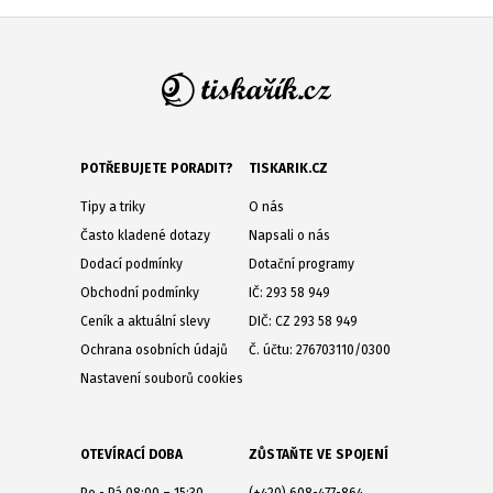
POTŘEBUJETE PORADIT?
TISKARIK.CZ
Tipy a triky
O nás
Často kladené dotazy
Napsali o nás
Dodací podmínky
Dotační programy
Obchodní podmínky
IČ: 293 58 949
Ceník a aktuální slevy
DIČ: CZ 293 58 949
Ochrana osobních údajů
Č. účtu: 276703110/0300
Nastavení souborů cookies
OTEVÍRACÍ DOBA
ZŮSTAŇTE VE SPOJENÍ
Po - Pá 08:00 – 15:30
(+420) 608-477-864