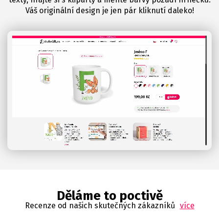
Váš originální design je jen pár kliknutí daleko!
Děláme to poctivě
Recenze od našich skutečných zákazníků
více