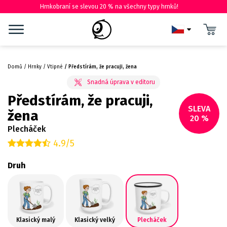
Hrnkobraní se slevou 20 % na všechny typy hrnků!
Domů
Hrnky
Vtipné
Předstírám, že pracuji, žena
Předstírám, že pracuji,
SLEVA
žena
20 %
Plecháček
4.9/5
Druh
Klasický malý
Klasický velký
Plecháček