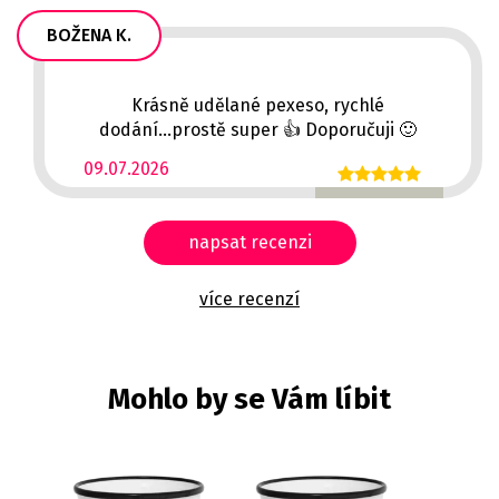
BOŽENA K.
Krásně udělané pexeso, rychlé
dodání...prostě super 👍 Doporučuji 🙂
09.07.2026
napsat recenzi
více recenzí
Mohlo by se Vám líbit