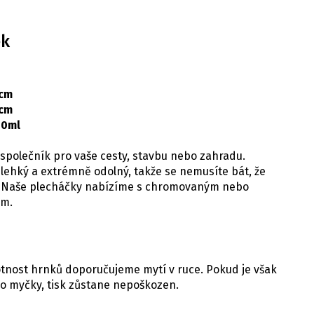
ek
 cm
 cm
00ml
 společník pro vaše cesty, stavbu nebo zahradu.
 lehký a extrémně odolný, takže se nemusíte bát, že
e. Naše plecháčky nabízíme s chromovaným nebo
em.
votnost hrnků doporučujeme mytí v ruce. Pokud je však
o myčky, tisk zůstane nepoškozen.