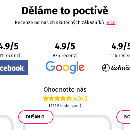
Děláme to poctivě
Recenze od našich skutečných zákazníků
více
4.9/5
4.9/5
4.9/
11 recenzí
976 recenzí
1116 rece
Ohodnoťte nás
4.9/5
(1119 hodnocení)
DUŠAN G.
BO