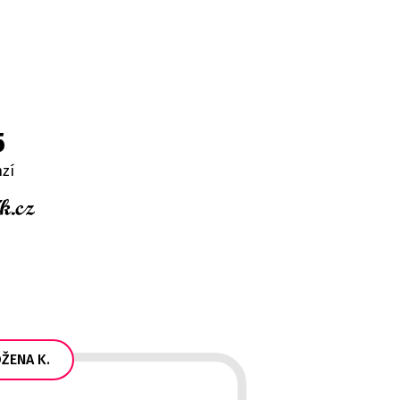
5
nzí
ŽENA K.