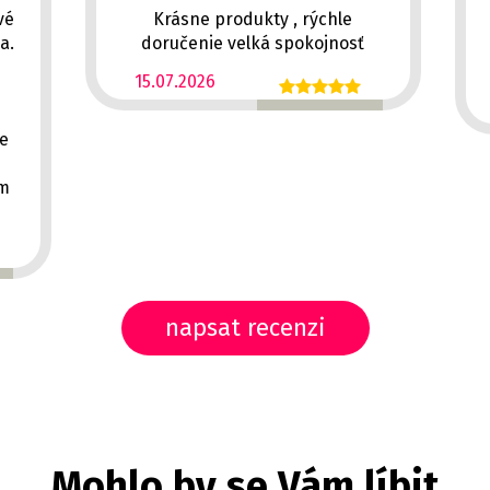
vé
Krásne produkty , rýchle
a.
doručenie velká spokojnosť
15.07.2026
ě
ce
em
napsat recenzi
Mohlo by se Vám líbit