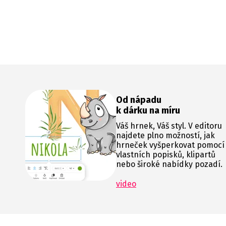
Od nápadu
k dárku na míru
Váš hrnek, Váš styl. V editoru
najdete plno možností, jak
hrneček vyšperkovat pomocí
vlastních popisků, klipartů
nebo široké nabídky pozadí.
video