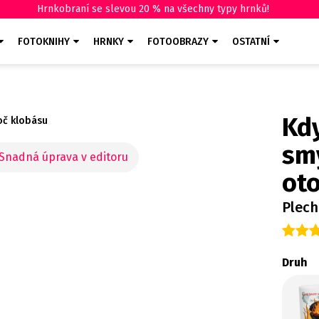
Hrnkobraní se slevou 20 % na všechny typy hrnků!
FOTOKNIHY
HRNKY
FOTOOBRAZY
OSTATNÍ
Kd
toč klobásu
smy
ot
Plec
Druh