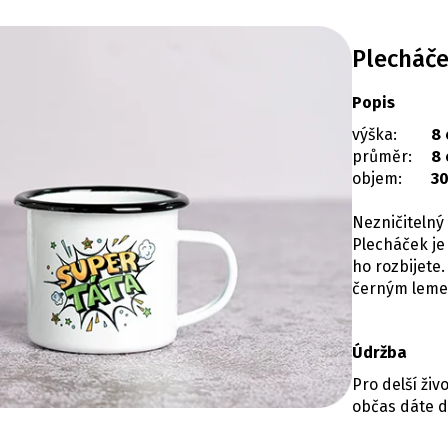
Plecháč
Popis
výška:
8
průměr:
8
objem:
3
Nezničitelný
Plecháček je
ho rozbijet
černým lem
Údržba
Pro delší ži
občas dáte d