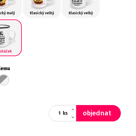
ický malý
Klasický velký
Klasický velký
echáček
lemu
objednat
ks