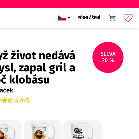
PŘIHLÁŠENÍ
0
yž život nedává
SLEVA
20 %
sl, zapal gril a
oč klobásu
háček
4.9/5