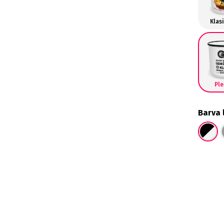
Klas
Pl
Barva 