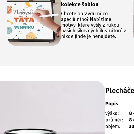
kolekce šablon
Chcete opravdu něco
speciálního? Nabízíme
motivy, které vyšly z rukou
našich šikovných ilustrátorů a
nikde jinde je nenajdete.
Plecháč
Popis
výška:
8
průměr:
8
objem:
3