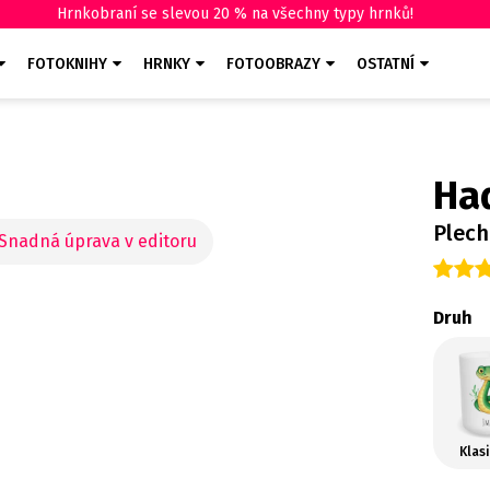
Hrnkobraní se slevou 20 % na všechny typy hrnků!
FOTOKNIHY
HRNKY
FOTOOBRAZY
OSTATNÍ
Ha
Plec
Druh
Klas