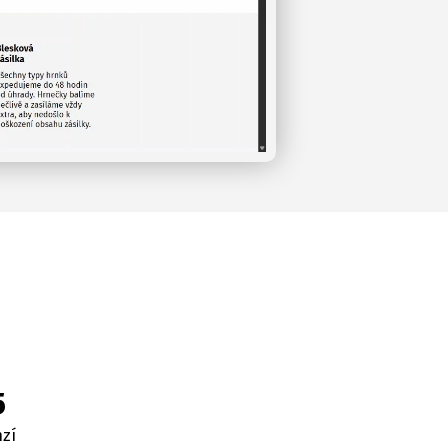
5
nzí