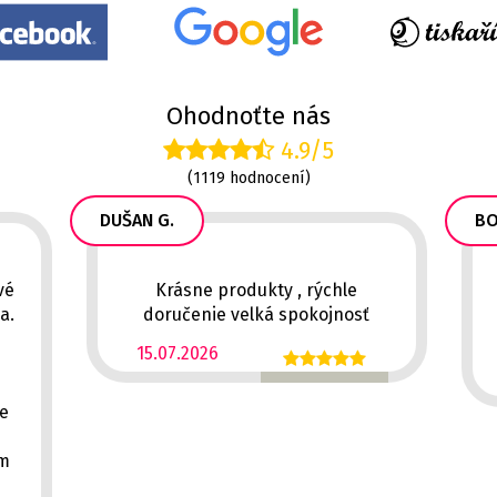
Ohodnoťte nás
4.9/5
(1119 hodnocení)
DUŠAN G.
BO
vé
Krásne produkty , rýchle
a.
doručenie velká spokojnosť
15.07.2026
ě
ce
em