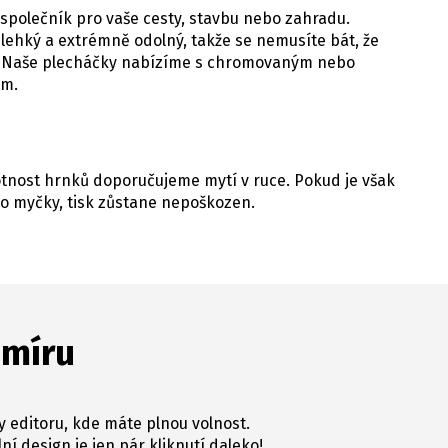
 společník pro vaše cesty, stavbu nebo zahradu.
 lehký a extrémně odolný, takže se nemusíte bát, že
e. Naše plecháčky nabízíme s chromovaným nebo
em.
votnost hrnků doporučujeme mytí v ruce. Pokud je však
o myčky, tisk zůstane nepoškozen.
 míru
y editoru, kde máte plnou volnost.
ní design je jen pár kliknutí daleko!