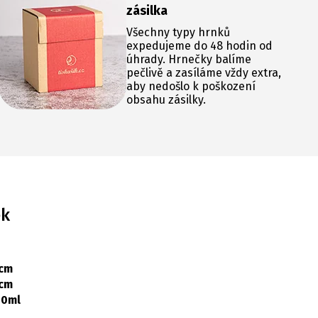
zásilka
Všechny typy hrnků
expedujeme do 48 hodin od
úhrady. Hrnečky balíme
pečlivě a zasíláme vždy extra,
aby nedošlo k poškození
obsahu zásilky.
ek
 cm
 cm
00ml