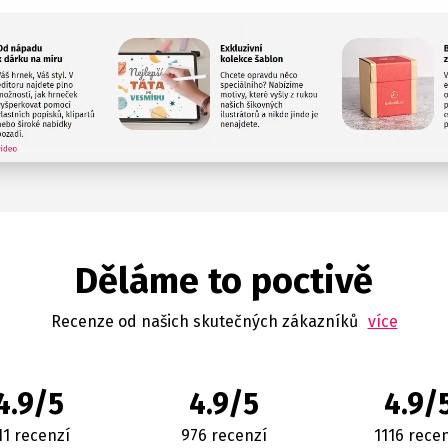
Děláme to poctivě
Recenze od našich skutečných zákazníků
více
4.9/5
4.9/5
4.9/
11 recenzí
976 recenzí
1116 rece