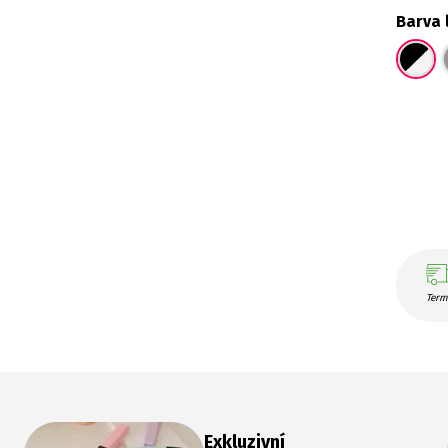
Barva 
Term
Exkluzivní