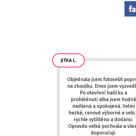
JITKA L.
Objednala jsem fotosešit popr
na zkoušku. Dnes jsem vyzvedl
Po otevření balíčku a
prohlédnutí alba jsem hodn
nadšená a spokojená. Velmi
hezké, cenově výborné a veli
rychle vytištěno a dodáno.
Opravdu velká pochvala a vš
doporučuji.