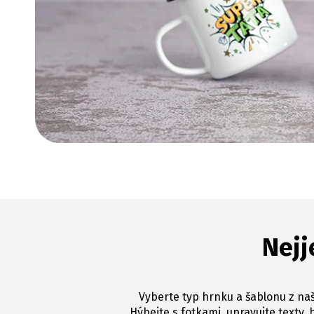
Nejj
Vyberte typ hrnku a šablonu z naš
Hýbejte s fotkami, upravujte texty, 