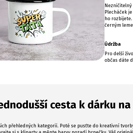
Nezničitelný
Plecháček je
ho rozbijet
černým lem
Údržba
Pro delší ži
občas dáte d
ednodušší cesta k dárku na
ich přehledných kategorií. Poté se pusťte do kreativní tvorb
hrajte si s kliparty a měnte barvy pozadí hrnečku. Váš originál