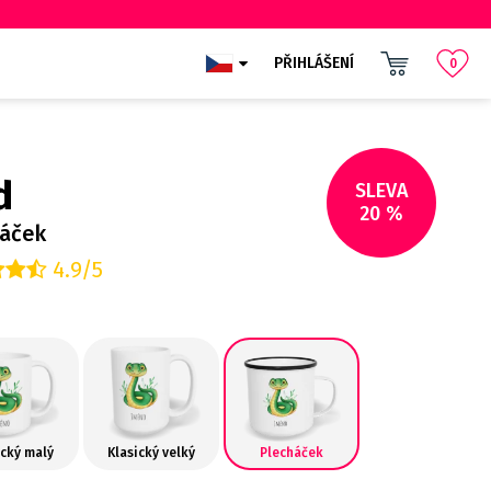
PŘIHLÁŠENÍ
0
d
SLEVA
20 %
háček
4.9/5
ický malý
Klasický velký
Plecháček