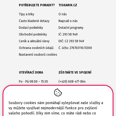
POTŘEBUJETE PORADIT?
TISKARIK.CZ
Tipy a triky
O nás
Často kladené dotazy
Napsali o nás
Dodací podmínky
Dotační programy
Obchodní podmínky
IČ: 293 58 949
Ceník a aktuální slevy
DIČ: CZ 293 58 949
Ochrana osobních údajů
Č. účtu: 276703110/0300
Nastavení souborů cookies
OTEVÍRACÍ DOBA
ZŮSTAŇTE VE SPOJENÍ
Po - Pá 08:00 – 15:30
(+420) 608-477-864
Lesůňky 14
obchod@tiskarik.cz
Jaroměřice nad Rokytnou
675 51
Soubory cookies nám pomáhají vylepšovat naše služby a
vy můžete využívat nejmodernější funkce pro zvýšení
vašeho pohodlí. Díky nim víme, co máte rádi nebo co