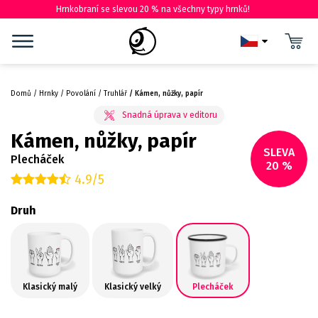
Hrnkobraní se slevou 20 % na všechny typy hrnků!
Domů
Hrnky
Povolání
Truhlář
Kámen, nůžky, papír
Kámen, nůžky, papír
SLEVA
Plecháček
20 %
4.9/5
Druh
Klasický malý
Klasický velký
Plecháček