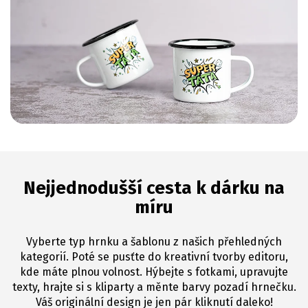
Nejjednodušší cesta k dárku na
míru
Vyberte typ hrnku a šablonu z našich přehledných
kategorií. Poté se pusťte do kreativní tvorby editoru,
kde máte plnou volnost. Hýbejte s fotkami, upravujte
texty, hrajte si s kliparty a měnte barvy pozadí hrnečku.
Váš originální design je jen pár kliknutí daleko!