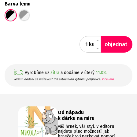
Barva lemu
objednat
ks
Vyrobíme už
zítra
a dodáme v úterý
11.08.
Termín dodání se může lišit dle aktuálního vytížení přepravce.
Více info
Od nápadu
k dárku na míru
Váš hrnek, Váš styl. V editoru
najdete plno možností, jak
hrneček vyšperkovat pomocí