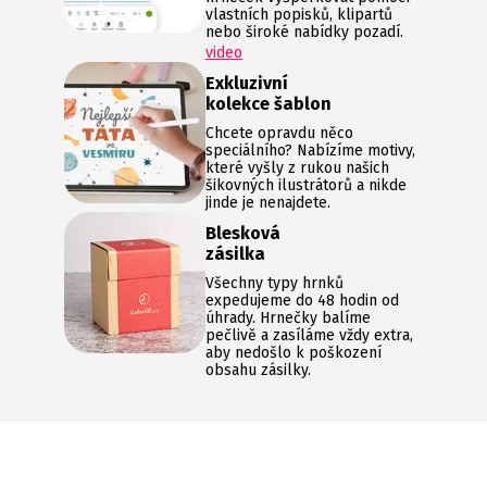
vlastních popisků, klipartů
nebo široké nabídky pozadí.
video
Exkluzivní
kolekce šablon
Chcete opravdu něco
speciálního? Nabízíme motivy,
které vyšly z rukou našich
šikovných ilustrátorů a nikde
jinde je nenajdete.
Blesková
zásilka
Všechny typy hrnků
expedujeme do 48 hodin od
úhrady. Hrnečky balíme
pečlivě a zasíláme vždy extra,
aby nedošlo k poškození
obsahu zásilky.