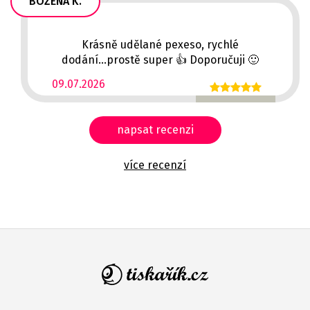
BOŽENA K.
Krásně udělané pexeso, rychlé
dodání...prostě super 👍 Doporučuji 🙂
09.07.2026
napsat recenzi
více recenzí