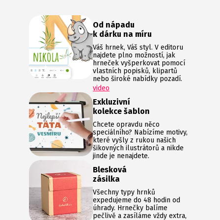
Od nápadu
k dárku na míru
Váš hrnek, Váš styl. V editoru
najdete plno možností, jak
hrneček vyšperkovat pomocí
vlastních popisků, klipartů
nebo široké nabídky pozadí.
video
Exkluzivní
kolekce šablon
Chcete opravdu něco
speciálního? Nabízíme motivy,
které vyšly z rukou našich
šikovných ilustrátorů a nikde
jinde je nenajdete.
Blesková
zásilka
Všechny typy hrnků
expedujeme do 48 hodin od
úhrady. Hrnečky balíme
pečlivě a zasíláme vždy extra,