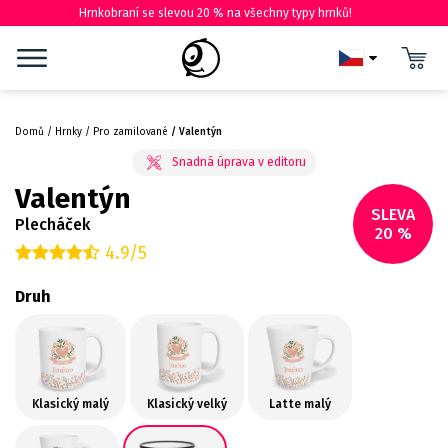
Hrnkobraní se slevou 20 % na všechny typy hrnků!
Domů
Hrnky
Pro zamilované
Valentýn
Valentýn
SLEVA
Plecháček
20 %
4.9/5
Druh
Klasický malý
Klasický velký
Latte malý