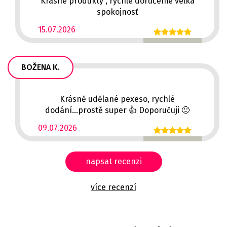
Krásne produkty , rýchle doručenie velká
spokojnosť
15.07.2026
BOŽENA K.
Krásně udělané pexeso, rychlé
dodání...prostě super 👍 Doporučuji 🙂
09.07.2026
napsat recenzi
více recenzí