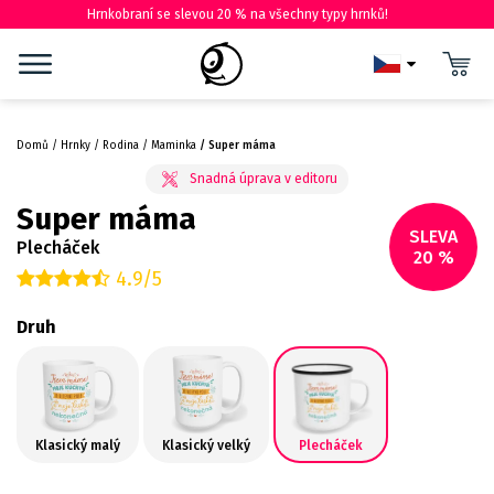
Hrnkobraní se slevou 20 % na všechny typy hrnků!
Domů
Hrnky
Rodina
Maminka
Super máma
Super máma
SLEVA
Plecháček
20 %
4.9/5
Druh
Klasický malý
Klasický velký
Plecháček