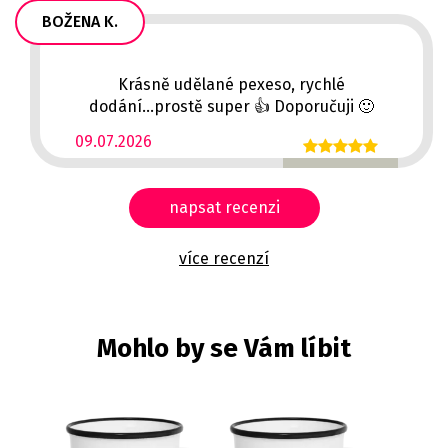
BOŽENA K.
Krásně udělané pexeso, rychlé
dodání...prostě super 👍 Doporučuji 🙂
09.07.2026
napsat recenzi
více recenzí
Mohlo by se Vám líbit