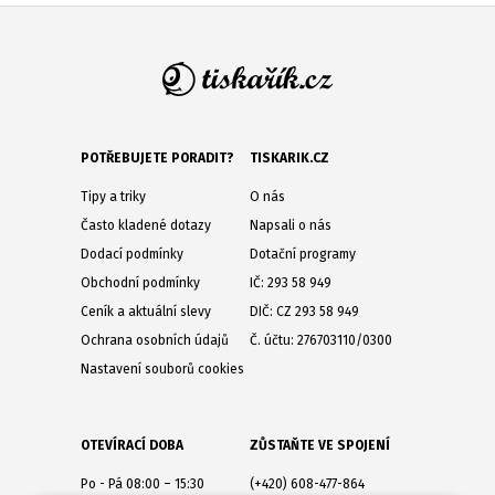
POTŘEBUJETE PORADIT?
TISKARIK.CZ
Tipy a triky
O nás
Často kladené dotazy
Napsali o nás
Dodací podmínky
Dotační programy
Obchodní podmínky
IČ: 293 58 949
Ceník a aktuální slevy
DIČ: CZ 293 58 949
Ochrana osobních údajů
Č. účtu: 276703110/0300
Nastavení souborů cookies
OTEVÍRACÍ DOBA
ZŮSTAŇTE VE SPOJENÍ
Po - Pá 08:00 – 15:30
(+420) 608-477-864