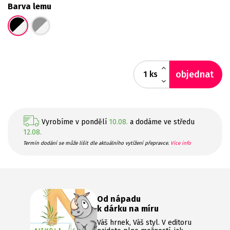
Barva lemu
objednat
ks
Vyrobíme v pondělí
10.08.
a dodáme ve středu
12.08.
Termín dodání se může lišit dle aktuálního vytížení přepravce.
Více info
Od nápadu
k dárku na míru
Váš hrnek, Váš styl. V editoru