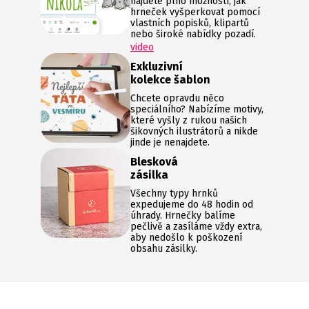
najdete plno možností, jak
hrneček vyšperkovat pomocí
vlastních popisků, klipartů
nebo široké nabídky pozadí.
video
Exkluzivní
kolekce šablon
Chcete opravdu něco
speciálního? Nabízíme motivy,
které vyšly z rukou našich
šikovných ilustrátorů a nikde
jinde je nenajdete.
Blesková
zásilka
Všechny typy hrnků
expedujeme do 48 hodin od
úhrady. Hrnečky balíme
pečlivě a zasíláme vždy extra,
aby nedošlo k poškození
obsahu zásilky.