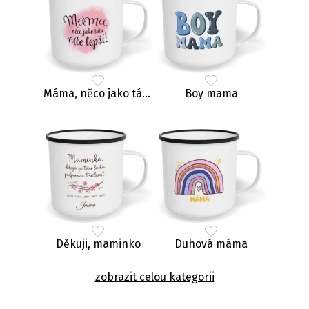
Máma, něco jako táta, ale lepší!
Boy mama
Děkuji, maminko
Duhová máma
zobrazit celou kategorii