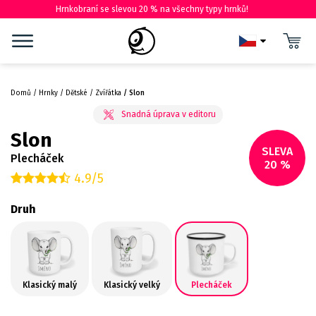
Hrnkobraní se slevou 20 % na všechny typy hrnků!
Domů
Hrnky
Dětské
Zvířátka
Slon
Slon
SLEVA
Plecháček
20 %
4.9/5
Druh
Klasický malý
Klasický velký
Plecháček