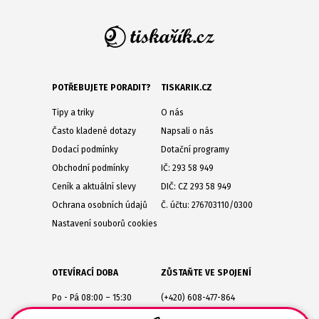
POTŘEBUJETE PORADIT?
TISKARIK.CZ
Tipy a triky
O nás
Často kladené dotazy
Napsali o nás
Dodací podmínky
Dotační programy
Obchodní podmínky
IČ: 293 58 949
Ceník a aktuální slevy
DIČ: CZ 293 58 949
Ochrana osobních údajů
Č. účtu: 276703110/0300
Nastavení souborů cookies
OTEVÍRACÍ DOBA
ZŮSTAŇTE VE SPOJENÍ
Po - Pá 08:00 – 15:30
(+420) 608-477-864
Lesůňky 14
obchod@tiskarik.cz