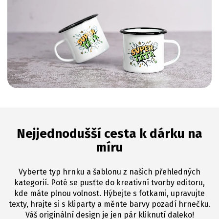
Nejjednodušší cesta k dárku na
míru
Vyberte typ hrnku a šablonu z našich přehledných
kategorií. Poté se pusťte do kreativní tvorby editoru,
kde máte plnou volnost. Hýbejte s fotkami, upravujte
texty, hrajte si s kliparty a měnte barvy pozadí hrnečku.
Váš originální design je jen pár kliknutí daleko!