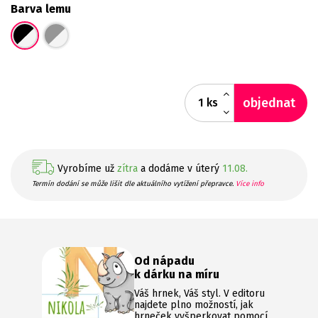
Barva lemu
objednat
ks
Vyrobíme už
zítra
a dodáme v úterý
11.08.
Termín dodání se může lišit dle aktuálního vytížení přepravce.
Více info
Od nápadu
k dárku na míru
Váš hrnek, Váš styl. V editoru
najdete plno možností, jak
hrneček vyšperkovat pomocí