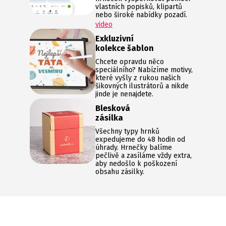
vlastních popisků, klipartů
nebo široké nabídky pozadí.
video
Exkluzivní
kolekce šablon
Chcete opravdu něco
speciálního? Nabízíme motivy,
které vyšly z rukou našich
šikovných ilustrátorů a nikde
jinde je nenajdete.
Blesková
zásilka
Všechny typy hrnků
expedujeme do 48 hodin od
úhrady. Hrnečky balíme
pečlivě a zasíláme vždy extra,
aby nedošlo k poškození
obsahu zásilky.