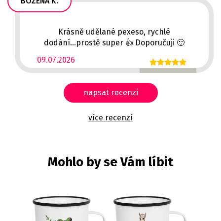
BOŽENA K.
Krásně udělané pexeso, rychlé
dodání...prostě super 👍 Doporučuji 🙂
09.07.2026
napsat recenzi
více recenzí
Mohlo by se Vám líbit