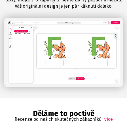
Váš originální design je jen pár kliknutí daleko!
Děláme to poctivě
Recenze od našich skutečných zákazníků
více