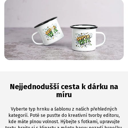
Nejjednodušší cesta k dárku na
míru
Vyberte typ hrnku a šablonu z našich přehledných
kategorií. Poté se pusťte do kreativní tvorby editoru,
kde máte plnou volnost. Hýbejte s fotkami, upravujte
texty, hrajte si s kliparty a měnte barvy pozadí hrnečku.