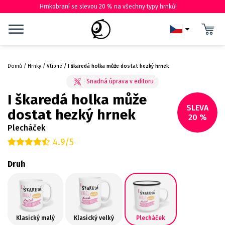
Hrnkobraní se slevou 20 % na všechny typy hrnků!
Domů
Hrnky
Vtipné
I škaredá holka může dostat hezký hrnek
I škaredá holka může
SLEVA
dostat hezký hrnek
20 %
Plecháček
4.9/5
Druh
Klasický malý
Klasický velký
Plecháček