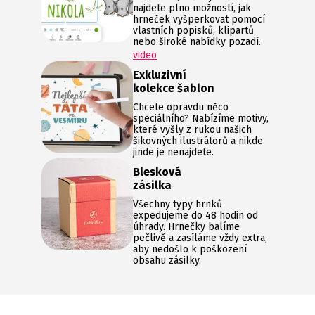
najdete plno možností, jak
hrneček vyšperkovat pomocí
vlastních popisků, klipartů
nebo široké nabídky pozadí.
video
Exkluzivní
kolekce šablon
Chcete opravdu něco
speciálního? Nabízíme motivy,
které vyšly z rukou našich
šikovných ilustrátorů a nikde
jinde je nenajdete.
Blesková
zásilka
Všechny typy hrnků
expedujeme do 48 hodin od
úhrady. Hrnečky balíme
pečlivě a zasíláme vždy extra,
aby nedošlo k poškození
obsahu zásilky.