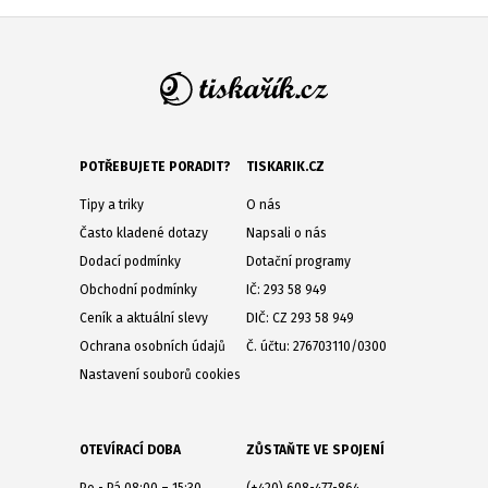
POTŘEBUJETE PORADIT?
TISKARIK.CZ
Tipy a triky
O nás
Často kladené dotazy
Napsali o nás
Dodací podmínky
Dotační programy
Obchodní podmínky
IČ: 293 58 949
Ceník a aktuální slevy
DIČ: CZ 293 58 949
Ochrana osobních údajů
Č. účtu: 276703110/0300
Nastavení souborů cookies
OTEVÍRACÍ DOBA
ZŮSTAŇTE VE SPOJENÍ
Po - Pá 08:00 – 15:30
(+420) 608-477-864