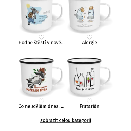
Hodně štěstí v novém zaměstnání, zrádce
Alergie
Co neudělám dnes, počká do zítra
Frutarián
zobrazit celou kategorii