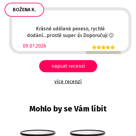
BOŽENA K.
Krásně udělané pexeso, rychlé
dodání...prostě super 👍 Doporučuji 🙂
09.07.2026
napsat recenzi
více recenzí
Mohlo by se Vám líbit