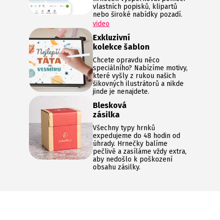
vlastních popisků, klipartů
nebo široké nabídky pozadí.
video
Exkluzivní
kolekce šablon
Chcete opravdu něco
speciálního? Nabízíme motivy,
které vyšly z rukou našich
šikovných ilustrátorů a nikde
jinde je nenajdete.
Blesková
zásilka
Všechny typy hrnků
expedujeme do 48 hodin od
úhrady. Hrnečky balíme
pečlivě a zasíláme vždy extra,
aby nedošlo k poškození
obsahu zásilky.