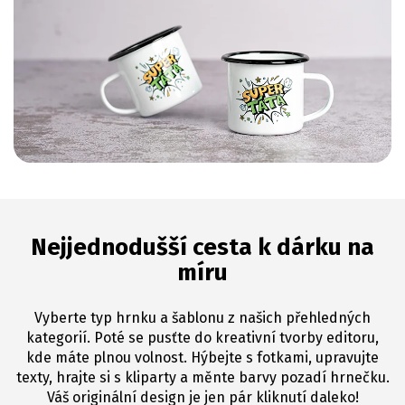
Nejjednodušší cesta k dárku na
míru
Vyberte typ hrnku a šablonu z našich přehledných
kategorií. Poté se pusťte do kreativní tvorby editoru,
kde máte plnou volnost. Hýbejte s fotkami, upravujte
texty, hrajte si s kliparty a měnte barvy pozadí hrnečku.
Váš originální design je jen pár kliknutí daleko!