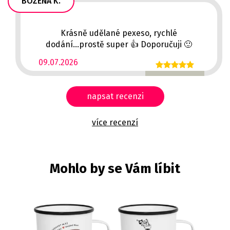
BOŽENA K.
Krásně udělané pexeso, rychlé
dodání...prostě super 👍 Doporučuji 🙂
09.07.2026
napsat recenzi
více recenzí
Mohlo by se Vám líbit