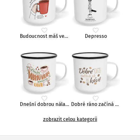
Budoucnost máš ve svých rukou
Depresso
Dnešní dobrou náladu sponzoruje káva
Dobré ráno začíná až po kávě
zobrazit celou kategorii