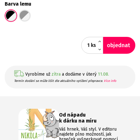
Barva lemu
objednat
ks
Vyrobíme už
zítra
a dodáme v úterý
11.08.
Termín dodání se může lišit dle aktuálního vytížení přepravce.
Více info
Od nápadu
k dárku na míru
Váš hrnek, Váš styl. V editoru
najdete plno možností, jak
hrneček vyšperkovat pomocí