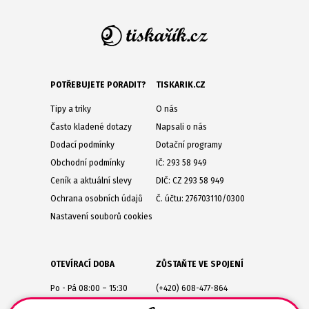
POTŘEBUJETE PORADIT?
TISKARIK.CZ
Tipy a triky
O nás
Často kladené dotazy
Napsali o nás
Dodací podmínky
Dotační programy
Obchodní podmínky
IČ: 293 58 949
Ceník a aktuální slevy
DIČ: CZ 293 58 949
Ochrana osobních údajů
Č. účtu: 276703110/0300
Nastavení souborů cookies
OTEVÍRACÍ DOBA
ZŮSTAŇTE VE SPOJENÍ
Po - Pá 08:00 – 15:30
(+420) 608-477-864
Lesůňky 14
obchod@tiskarik.cz