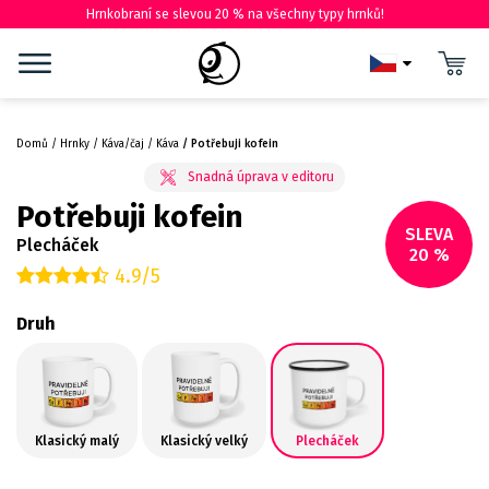
Hrnkobraní se slevou 20 % na všechny typy hrnků!
Domů
Hrnky
Káva/čaj
Káva
Potřebuji kofein
Potřebuji kofein
SLEVA
Plecháček
20 %
4.9/5
Druh
Klasický malý
Klasický velký
Plecháček