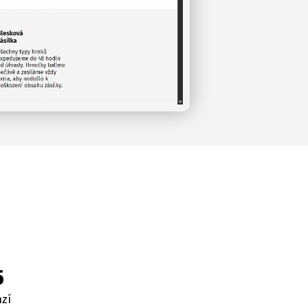
5
nzí