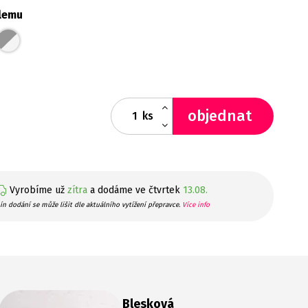
lemu
objednat
ks
Vyrobíme už
zítra
a dodáme ve čtvrtek
13.08.
ín dodání se může lišit dle aktuálního vytížení přepravce.
Více info
Blesková