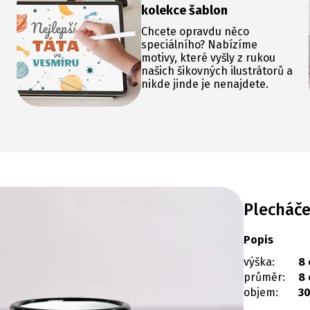
kolekce šablon
Chcete opravdu něco
speciálního? Nabízíme
motivy, které vyšly z rukou
našich šikovných ilustrátorů a
nikde jinde je nenajdete.
Plecháč
Popis
výška:
8
průměr:
8
objem:
3