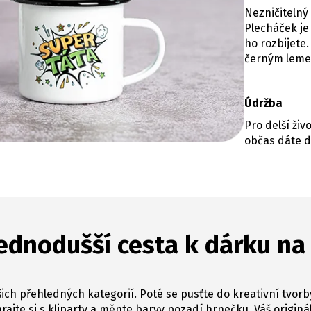
Nezničitelný
Plecháček je
ho rozbijet
černým lem
Údržba
Pro delší ži
občas dáte d
ednodušší cesta k dárku na
ich přehledných kategorií. Poté se pusťte do kreativní tvorb
hrajte si s kliparty a měnte barvy pozadí hrnečku. Váš originál