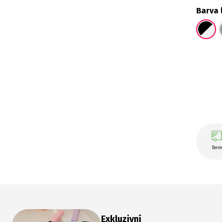
Barva 
Term
Exkluzivní