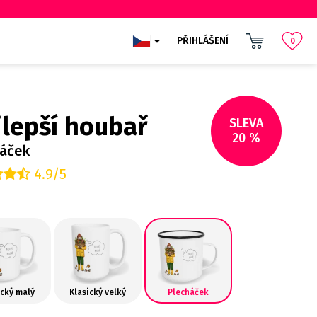
PŘIHLÁŠENÍ
0
lepší houbař
SLEVA
20 %
háček
4.9/5
ický malý
Klasický velký
Plecháček