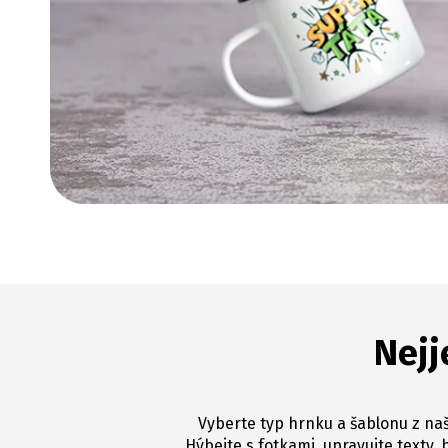
Nejj
Vyberte typ hrnku a šablonu z naš
Hýbejte s fotkami, upravujte texty, 