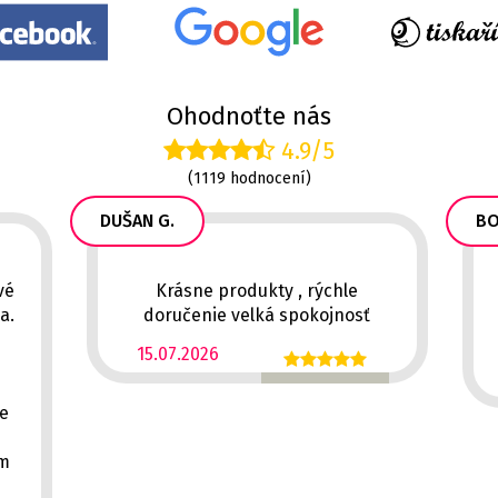
Ohodnoťte nás
4.9/5
(1119 hodnocení)
DUŠAN G.
BO
vé
Krásne produkty , rýchle
a.
doručenie velká spokojnosť
15.07.2026
ě
ce
em