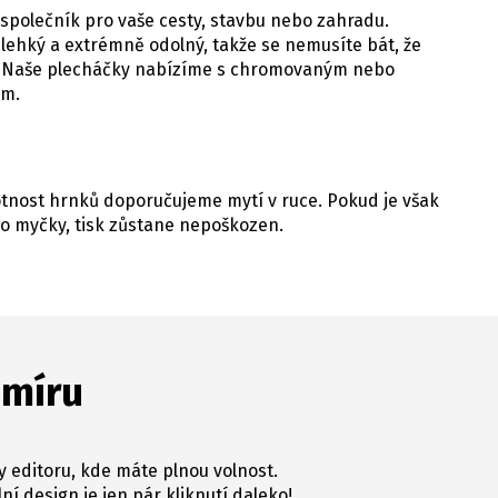
 společník pro vaše cesty, stavbu nebo zahradu.
 lehký a extrémně odolný, takže se nemusíte bát, že
e. Naše plecháčky nabízíme s chromovaným nebo
em.
votnost hrnků doporučujeme mytí v ruce. Pokud je však
o myčky, tisk zůstane nepoškozen.
 míru
y editoru, kde máte plnou volnost.
ní design je jen pár kliknutí daleko!