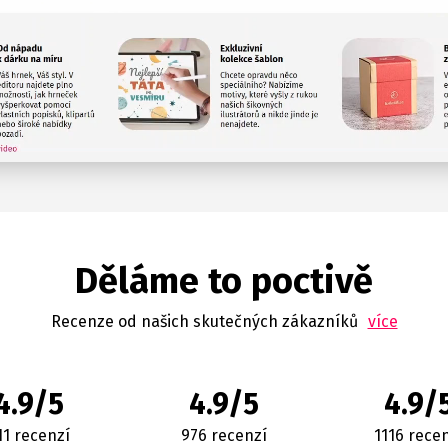
Děláme to poctivě
Recenze od našich skutečných zákazníků
více
4.9/5
4.9/5
4.9/
11 recenzí
976 recenzí
1116 rece