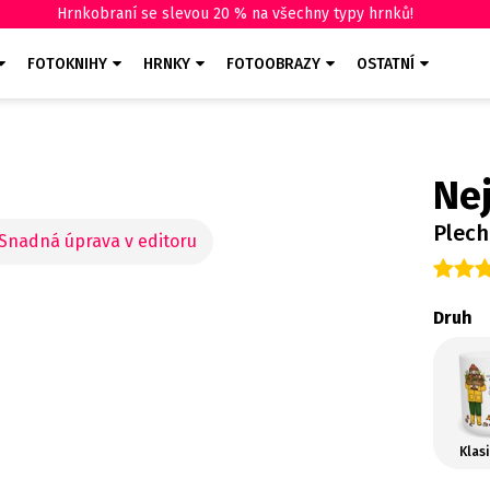
Hrnkobraní se slevou 20 % na všechny typy hrnků!
FOTOKNIHY
HRNKY
FOTOOBRAZY
OSTATNÍ
Nej
Plec
Druh
Klas