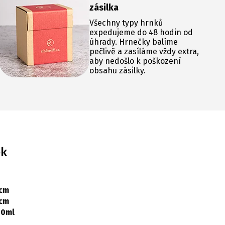
zásilka
Všechny typy hrnků
expedujeme do 48 hodin od
úhrady. Hrnečky balíme
pečlivě a zasíláme vždy extra,
aby nedošlo k poškození
obsahu zásilky.
ek
 cm
 cm
00ml