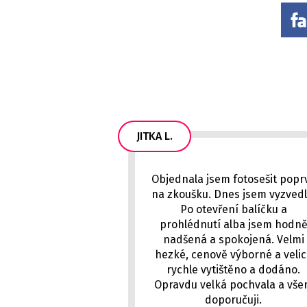
JITKA L.
Objednala jsem fotosešit popr
na zkoušku. Dnes jsem vyzvedl
Po otevření balíčku a
prohlédnutí alba jsem hodn
nadšená a spokojená. Velmi
hezké, cenově výborné a veli
rychle vytištěno a dodáno.
Opravdu velká pochvala a vš
doporučuji.