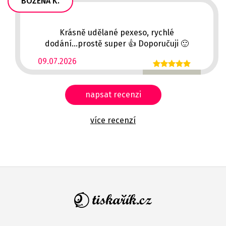
BOŽENA K.
Krásně udělané pexeso, rychlé
dodání...prostě super 👍 Doporučuji 🙂
09.07.2026
napsat recenzi
více recenzí