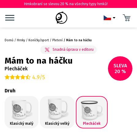
Hrnkobraní se slevou 20 % na všechny typy hrnků!
Domů
Hrnky
Koníčky/sport
Pletení
Mám to na háčku
Mám to na háčku
SLEVA
Plecháček
20 %
4.9/5
Druh
Klasický malý
Klasický velký
Plecháček