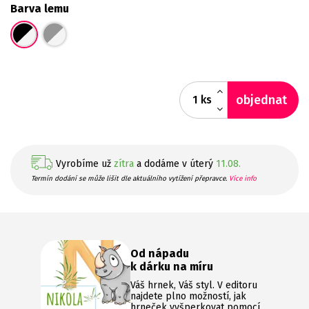
Barva lemu
objednat
ks
Vyrobíme už
zítra
a dodáme v úterý
11.08.
Termín dodání se může lišit dle aktuálního vytížení přepravce.
Více info
Od nápadu
k dárku na míru
Váš hrnek, Váš styl. V editoru
najdete plno možností, jak
hrneček vyšperkovat pomocí