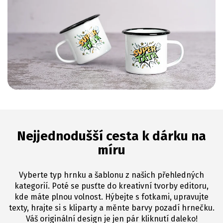
Nejjednodušší cesta k dárku na
míru
Vyberte typ hrnku a šablonu z našich přehledných
kategorií. Poté se pusťte do kreativní tvorby editoru,
kde máte plnou volnost. Hýbejte s fotkami, upravujte
texty, hrajte si s kliparty a měnte barvy pozadí hrnečku.
Váš originální design je jen pár kliknutí daleko!