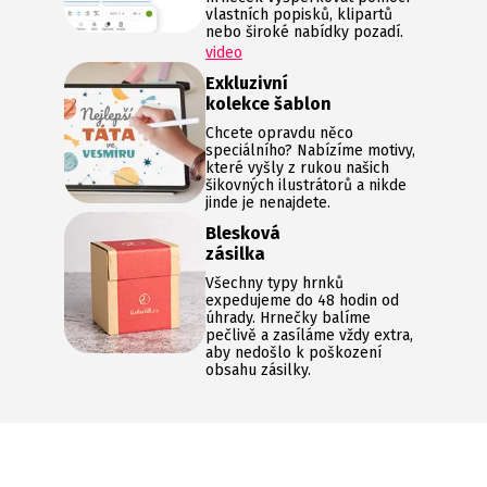
vlastních popisků, klipartů
nebo široké nabídky pozadí.
video
Exkluzivní
kolekce šablon
Chcete opravdu něco
speciálního? Nabízíme motivy,
které vyšly z rukou našich
šikovných ilustrátorů a nikde
jinde je nenajdete.
Blesková
zásilka
Všechny typy hrnků
expedujeme do 48 hodin od
úhrady. Hrnečky balíme
pečlivě a zasíláme vždy extra,
aby nedošlo k poškození
obsahu zásilky.