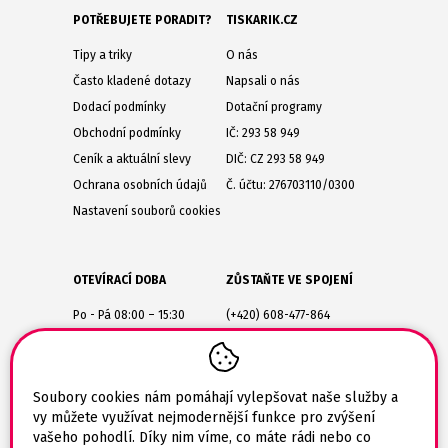
POTŘEBUJETE PORADIT?
TISKARIK.CZ
Tipy a triky
O nás
Často kladené dotazy
Napsali o nás
Dodací podmínky
Dotační programy
Obchodní podmínky
IČ: 293 58 949
Ceník a aktuální slevy
DIČ: CZ 293 58 949
Ochrana osobních údajů
Č. účtu: 276703110/0300
Nastavení souborů cookies
OTEVÍRACÍ DOBA
ZŮSTAŇTE VE SPOJENÍ
Po - Pá 08:00 – 15:30
(+420) 608-477-864
Lesůňky 14
obchod@tiskarik.cz
Jaroměřice nad Rokytnou
675 51
Soubory cookies nám pomáhají vylepšovat naše služby a
vy můžete využívat nejmodernější funkce pro zvýšení
vašeho pohodlí. Díky nim víme, co máte rádi nebo co