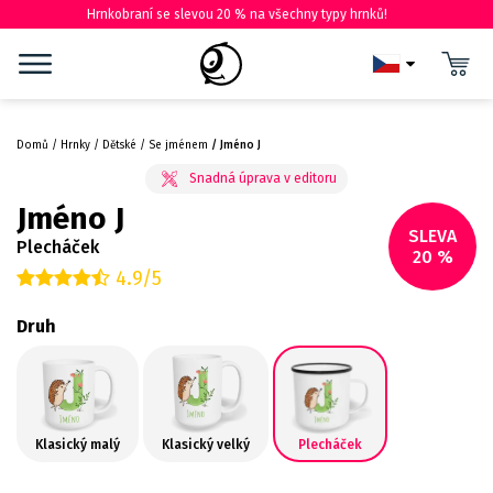
Hrnkobraní se slevou 20 % na všechny typy hrnků!
Domů
Hrnky
Dětské
Se jménem
Jméno J
Jméno J
SLEVA
Plecháček
20 %
4.9/5
Druh
Klasický malý
Klasický velký
Plecháček