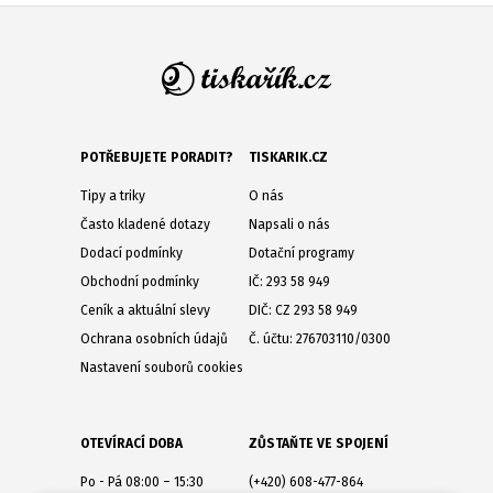
POTŘEBUJETE PORADIT?
TISKARIK.CZ
Tipy a triky
O nás
Často kladené dotazy
Napsali o nás
Dodací podmínky
Dotační programy
Obchodní podmínky
IČ: 293 58 949
Ceník a aktuální slevy
DIČ: CZ 293 58 949
Ochrana osobních údajů
Č. účtu: 276703110/0300
Nastavení souborů cookies
OTEVÍRACÍ DOBA
ZŮSTAŇTE VE SPOJENÍ
Po - Pá 08:00 – 15:30
(+420) 608-477-864