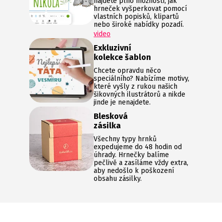
najdete plno možností, jak
hrneček vyšperkovat pomocí
vlastních popisků, klipartů
nebo široké nabídky pozadí.
video
Exkluzivní
kolekce šablon
Chcete opravdu něco
speciálního? Nabízíme motivy,
které vyšly z rukou našich
šikovných ilustrátorů a nikde
jinde je nenajdete.
Blesková
zásilka
Všechny typy hrnků
expedujeme do 48 hodin od
úhrady. Hrnečky balíme
pečlivě a zasíláme vždy extra,
aby nedošlo k poškození
obsahu zásilky.