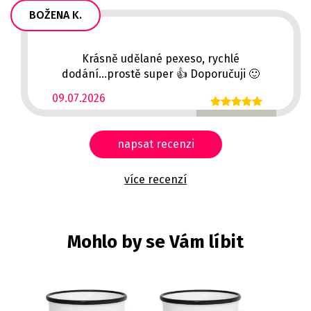
BOŽENA K.
Krásně udělané pexeso, rychlé
dodání...prostě super 👍 Doporučuji 🙂
09.07.2026
napsat recenzi
více recenzí
Mohlo by se Vám líbit