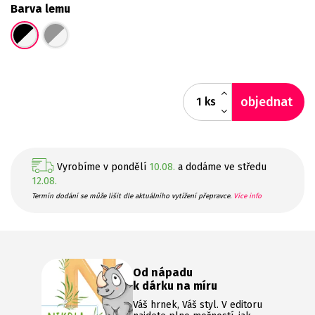
Barva lemu
objednat
ks
Vyrobíme v pondělí
10.08.
a dodáme ve středu
12.08.
Termín dodání se může lišit dle aktuálního vytížení přepravce.
Více info
Od nápadu
k dárku na míru
Váš hrnek, Váš styl. V editoru