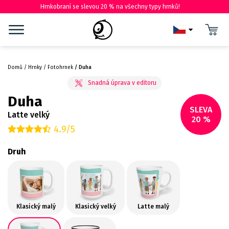
Hrnkobraní se slevou 20 % na všechny typy hrnků!
Domů
Hrnky
Fotohrnek
Duha
Duha
SLEVA
Latte velký
20 %
4.9/5
Druh
Klasický malý
Klasický velký
Latte malý