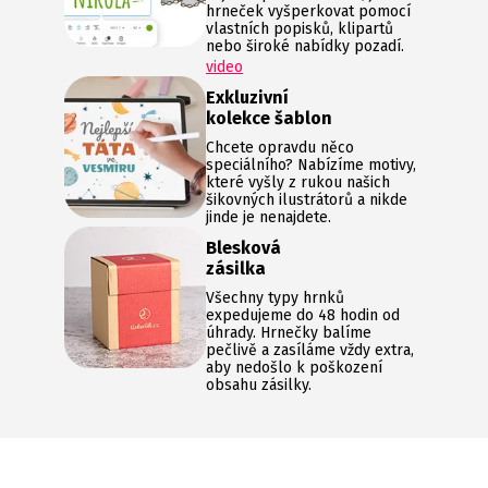
hrneček vyšperkovat pomocí
vlastních popisků, klipartů
nebo široké nabídky pozadí.
video
Exkluzivní
kolekce šablon
Chcete opravdu něco
speciálního? Nabízíme motivy,
které vyšly z rukou našich
šikovných ilustrátorů a nikde
jinde je nenajdete.
Blesková
zásilka
Všechny typy hrnků
expedujeme do 48 hodin od
úhrady. Hrnečky balíme
pečlivě a zasíláme vždy extra,
aby nedošlo k poškození
obsahu zásilky.