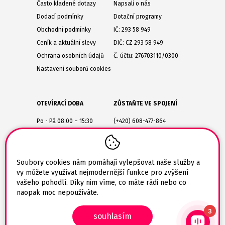
Často kladené dotazy
Napsali o nás
Dodací podmínky
Dotační programy
Obchodní podmínky
IČ: 293 58 949
Ceník a aktuální slevy
DIČ: CZ 293 58 949
Ochrana osobních údajů
Č. účtu: 276703110/0300
Nastavení souborů cookies
OTEVÍRACÍ DOBA
ZŮSTAŇTE VE SPOJENÍ
Po - Pá 08:00 – 15:30
(+420) 608-477-864
Lesůňky 14
obchod@tiskarik.cz
Jaroměřice nad Rokytnou
675 51
Soubory cookies nám pomáhají vylepšovat naše služby a
vy můžete využívat nejmodernější funkce pro zvýšení
vašeho pohodlí. Díky nim víme, co máte rádi nebo co
naopak moc nepoužíváte.
3
souhlasím
© 2026 Tiskarik.cz