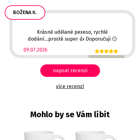
BOŽENA K.
Krásně udělané pexeso, rychlé
dodání...prostě super 👍 Doporučuji 🙂
09.07.2026
napsat recenzi
více recenzí
Mohlo by se Vám líbit