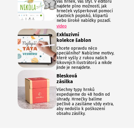
Váš hrnek, Váš styl. V editoru
najdete plno možností, jak
hrneček vyšperkovat pomocí
vlastních popisků, klipartů
nebo široké nabídky pozadí.
video
Exkluzivní
kolekce šablon
Chcete opravdu něco
speciálního? Nabízíme motivy,
které vyšly z rukou našich
šikovných ilustrátorů a nikde
jinde je nenajdete.
Blesková
zásilka
Všechny typy hrnků
expedujeme do 48 hodin od
úhrady. Hrnečky balíme
pečlivě a zasíláme vždy extra,
aby nedošlo k poškození
obsahu zásilky.