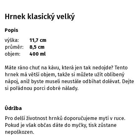
Hrnek klasický velký
Popis
výška:
11,7 cm
průměr:
8,5 cm
objem:
400 ml
Máte ráno chuť na kávu, která jen tak nedojde? Tento
hrnek má větší objem, takže si můžete užít oblíbený
nápoj, aniž byste museli neustále odbíhat dolévat. Dejte
si pořádnou porci dobré nálady.
Údržba
Pro delší životnost hrnků doporučujeme mytí v ruce.
Pokud je však občas dáte do myčky, tisk zůstane
nepoškozen.