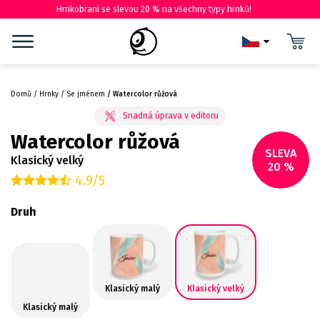
Hrnkobraní se slevou 20 % na všechny typy hrnků!
Domů
Hrnky
Se jménem
Watercolor růžová
Watercolor růžová
SLEVA
Klasický velký
20 %
4.9/5
Druh
Klasický malý
Klasický velký
Klasický malý