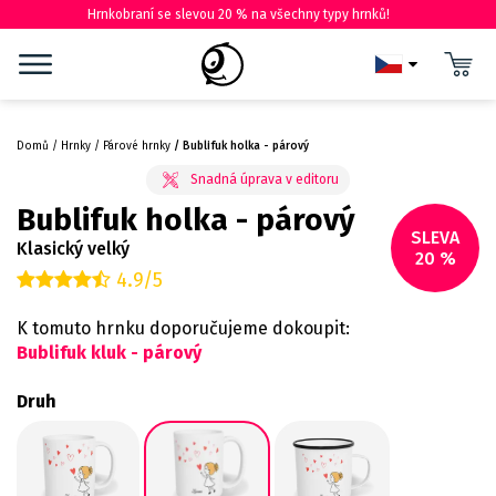
Hrnkobraní se slevou 20 % na všechny typy hrnků!
Domů
Hrnky
Párové hrnky
Bublifuk holka - párový
Bublifuk holka - párový
SLEVA
Klasický velký
20 %
4.9/5
K tomuto hrnku doporučujeme dokoupit:
Bublifuk kluk - párový
Druh