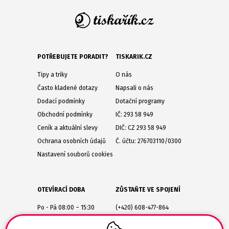
POTŘEBUJETE PORADIT?
TISKARIK.CZ
Tipy a triky
O nás
Často kladené dotazy
Napsali o nás
Dodací podmínky
Dotační programy
Obchodní podmínky
IČ: 293 58 949
Ceník a aktuální slevy
DIČ: CZ 293 58 949
Ochrana osobních údajů
Č. účtu: 276703110/0300
Nastavení souborů cookies
OTEVÍRACÍ DOBA
ZŮSTAŇTE VE SPOJENÍ
Po - Pá 08:00 – 15:30
(+420) 608-477-864
Lesůňky 14
obchod@tiskarik.cz