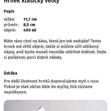
Hrnek klasický velký
Popis
výška:
11,7 cm
průměr:
8,5 cm
objem:
400 ml
Máte ráno chuť na kávu, která jen tak nedojde? Tento
hrnek má větší objem, takže si můžete užít oblíbený
nápoj, aniž byste museli neustále odbíhat dolévat. Dejte
si pořádnou porci dobré nálady.
Údržba
Pro delší životnost hrnků doporučujeme mytí v ruce.
Pokud je však občas dáte do myčky, tisk zůstane
nepoškozen.