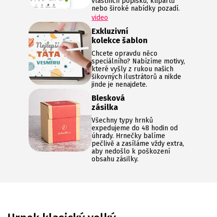
vlastních popisků, klipartů
nebo široké nabídky pozadí.
video
Exkluzivní
kolekce šablon
Chcete opravdu něco
speciálního? Nabízíme motivy,
které vyšly z rukou našich
šikovných ilustrátorů a nikde
jinde je nenajdete.
Blesková
zásilka
Všechny typy hrnků
expedujeme do 48 hodin od
úhrady. Hrnečky balíme
pečlivě a zasíláme vždy extra,
aby nedošlo k poškození
obsahu zásilky.