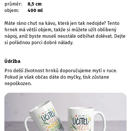
průměr:
8,5 cm
objem:
400 ml
Máte ráno chuť na kávu, která jen tak nedojde? Tento
hrnek má větší objem, takže si můžete užít oblíbený
nápoj, aniž byste museli neustále odbíhat dolévat. Dejte
si pořádnou porci dobré nálady.
Údržba
Pro delší životnost hrnků doporučujeme mytí v ruce.
Pokud je však občas dáte do myčky, tisk zůstane
nepoškozen.