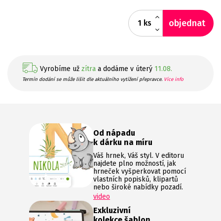
objednat
ks
Vyrobíme už
zítra
a dodáme v úterý
11.08.
Termín dodání se může lišit dle aktuálního vytížení přepravce.
Více info
Od nápadu
k dárku na míru
Váš hrnek, Váš styl. V editoru
najdete plno možností, jak
hrneček vyšperkovat pomocí
vlastních popisků, klipartů
nebo široké nabídky pozadí.
video
Exkluzivní
kolekce šablon