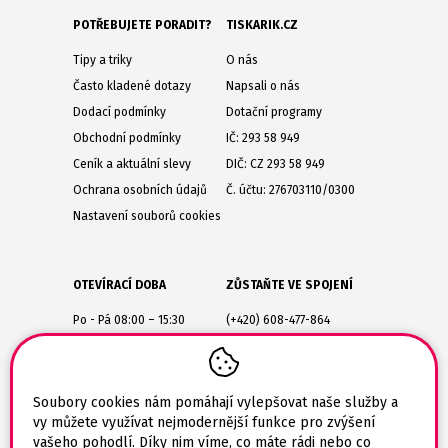
POTŘEBUJETE PORADIT?
TISKARIK.CZ
Tipy a triky
O nás
Často kladené dotazy
Napsali o nás
Dodací podmínky
Dotační programy
Obchodní podmínky
IČ: 293 58 949
Ceník a aktuální slevy
DIČ: CZ 293 58 949
Ochrana osobních údajů
Č. účtu: 276703110/0300
Nastavení souborů cookies
OTEVÍRACÍ DOBA
ZŮSTAŇTE VE SPOJENÍ
Po - Pá 08:00 – 15:30
(+420) 608-477-864
Lesůňky 14
obchod@tiskarik.cz
Jaroměřice nad Rokytnou
675 51
Soubory cookies nám pomáhají vylepšovat naše služby a
vy můžete využívat nejmodernější funkce pro zvýšení
vašeho pohodlí. Díky nim víme, co máte rádi nebo co