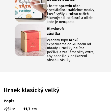
Chcete opravdu něco
speciálního? Nabízíme motivy,
které vyšly z rukou našich
šikovných ilustrátorů a nikde
jinde je nenajdete.
Blesková
zásilka
Všechny typy hrnků
expedujeme do 48 hodin od
úhrady. Hrnečky balíme
pečlivě a zasíláme vždy extra,
aby nedošlo k poškození
obsahu zásilky.
Hrnek klasický velký
Popis
výška:
11,7 cm