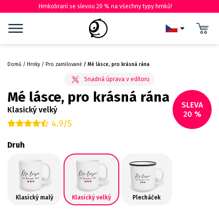
Hrnkobraní se slevou 20 % na všechny typy hrnků!
Domů
Hrnky
Pro zamilované
Mé lásce, pro krásná rána
Mé lásce, pro krásná rána
SLEVA
Klasický velký
20 %
4.9/5
Druh
Klasický malý
Klasický velký
Plecháček