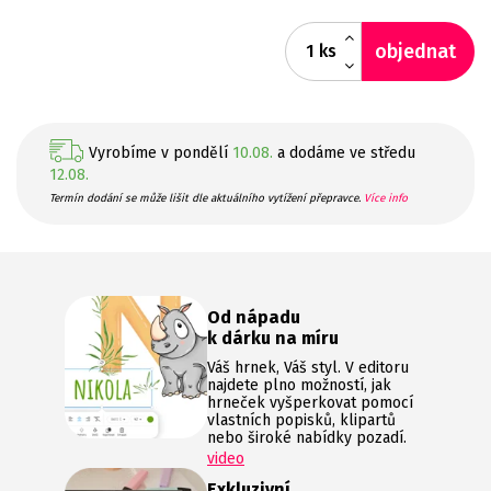
objednat
ks
Vyrobíme v pondělí
10.08.
a dodáme ve středu
12.08.
Termín dodání se může lišit dle aktuálního vytížení přepravce.
Více info
Od nápadu
k dárku na míru
Váš hrnek, Váš styl. V editoru
najdete plno možností, jak
hrneček vyšperkovat pomocí
vlastních popisků, klipartů
nebo široké nabídky pozadí.
video
Exkluzivní