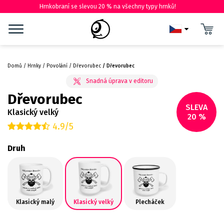
Hrnkobraní se slevou 20 % na všechny typy hrnků!
Domů
Hrnky
Povolání
Dřevorubec
Dřevorubec
Dřevorubec
SLEVA
Klasický velký
20 %
4.9/5
Druh
Klasický malý
Klasický velký
Plecháček