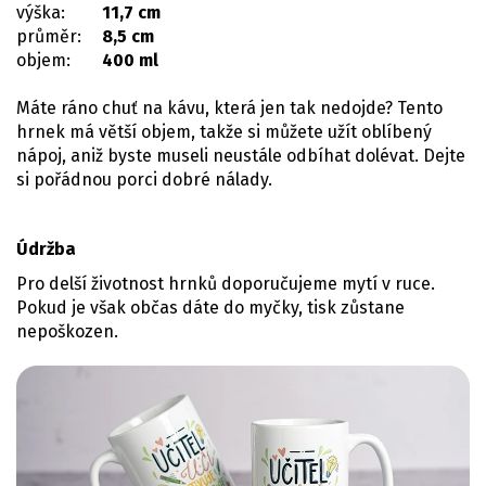
výška:
11,7 cm
průměr:
8,5 cm
objem:
400 ml
Máte ráno chuť na kávu, která jen tak nedojde? Tento
hrnek má větší objem, takže si můžete užít oblíbený
nápoj, aniž byste museli neustále odbíhat dolévat. Dejte
si pořádnou porci dobré nálady.
Údržba
Pro delší životnost hrnků doporučujeme mytí v ruce.
Pokud je však občas dáte do myčky, tisk zůstane
nepoškozen.