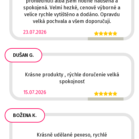
prohlédnutí alba jsem hodně nadšená a
spokojená. Velmi hezké, cenově výborné a
velice rychle vytištěno a dodáno. Opravdu
velká pochvala a všem doporučuji.
23.07.2026
DUŠAN G.
Krásne produkty , rýchle doručenie velká
spokojnosť
15.07.2026
BOŽENA K.
Krásně udělané pexeso, rychlé