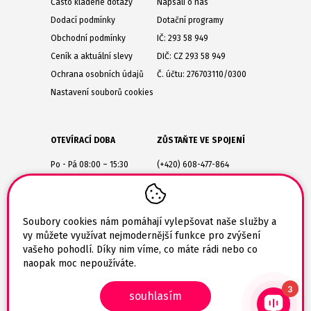
Často kladené dotazy
Napsali o nás
Dodací podmínky
Dotační programy
Obchodní podmínky
IČ: 293 58 949
Ceník a aktuální slevy
DIČ: CZ 293 58 949
Ochrana osobních údajů
Č. účtu: 276703110/0300
Nastavení souborů cookies
OTEVÍRACÍ DOBA
ZŮSTAŇTE VE SPOJENÍ
Po - Pá 08:00 – 15:30
(+420) 608-477-864
Lesůňky 14
obchod@tiskarik.cz
Jaroměřice nad Rokytnou
675 51
Soubory cookies nám pomáhají vylepšovat naše služby a
vy můžete využívat nejmodernější funkce pro zvýšení
vašeho pohodlí. Díky nim víme, co máte rádi nebo co
naopak moc nepoužíváte.
3
souhlasím
© 2026 Tiskarik.cz