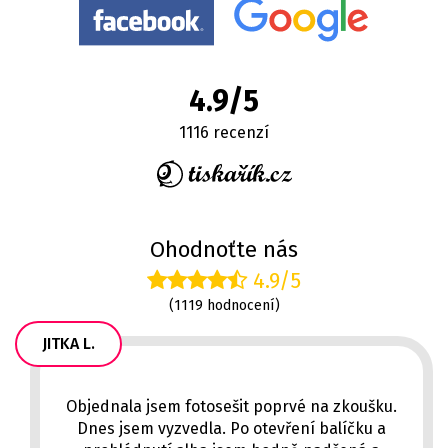
4.9/5
1116 recenzí
Ohodnoťte nás
4.9/5
(1119 hodnocení)
JITKA L.
Objednala jsem fotosešit poprvé na zkoušku.
Dnes jsem vyzvedla. Po otevření balíčku a