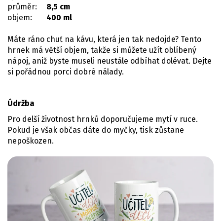
průměr:
8,5 cm
objem:
400 ml
Máte ráno chuť na kávu, která jen tak nedojde? Tento
hrnek má větší objem, takže si můžete užít oblíbený
nápoj, aniž byste museli neustále odbíhat dolévat. Dejte
si pořádnou porci dobré nálady.
Údržba
Pro delší životnost hrnků doporučujeme mytí v ruce.
Pokud je však občas dáte do myčky, tisk zůstane
nepoškozen.