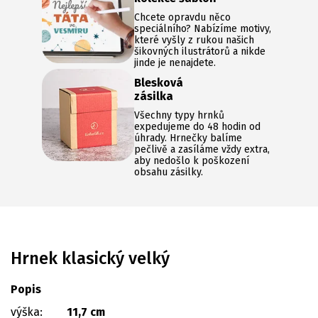
Chcete opravdu něco
speciálního? Nabízíme motivy,
které vyšly z rukou našich
šikovných ilustrátorů a nikde
jinde je nenajdete.
Blesková
zásilka
Všechny typy hrnků
expedujeme do 48 hodin od
úhrady. Hrnečky balíme
pečlivě a zasíláme vždy extra,
aby nedošlo k poškození
obsahu zásilky.
Hrnek klasický velký
Popis
výška:
11,7 cm