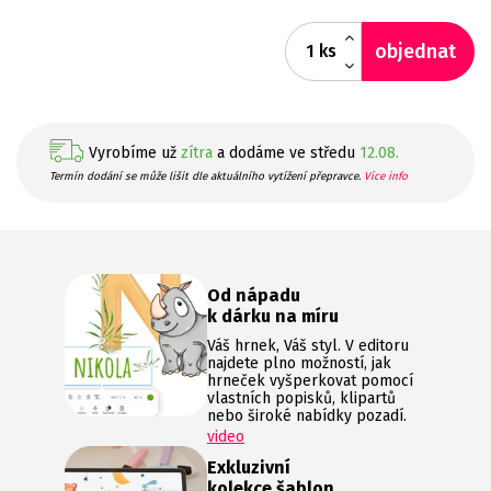
objednat
ks
Vyrobíme už
zítra
a dodáme ve středu
12.08.
Termín dodání se může lišit dle aktuálního vytížení přepravce.
Více info
Od nápadu
k dárku na míru
Váš hrnek, Váš styl. V editoru
najdete plno možností, jak
hrneček vyšperkovat pomocí
vlastních popisků, klipartů
nebo široké nabídky pozadí.
video
Exkluzivní
kolekce šablon