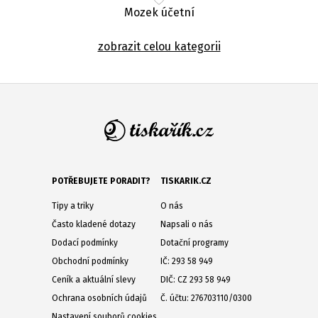
Mozek účetní
zobrazit celou kategorii
POTŘEBUJETE PORADIT?
TISKARIK.CZ
Tipy a triky
O nás
Často kladené dotazy
Napsali o nás
Dodací podmínky
Dotační programy
Obchodní podmínky
IČ: 293 58 949
Ceník a aktuální slevy
DIČ: CZ 293 58 949
Ochrana osobních údajů
Č. účtu: 276703110/0300
Nastavení souborů cookies