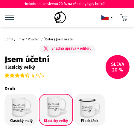
Hrnkobraní se slevou 20 % na všechny typy hrnků!
Domů
Hrnky
Povolání
Účetní
Jsem účetní
Jsem účetní
SLEVA
Klasický velký
20 %
4.9/5
Druh
Klasický malý
Klasický velký
Plecháček