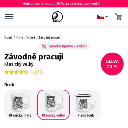
Hrnkobraní se slevou 20 % na všechny typy hrnků!
Domů
Hrnky
Vtipné
Závodně pracuji
Závodně pracuji
SLEVA
Klasický velký
20 %
4.9/5
Druh
Klasický malý
Klasický velký
Plecháček