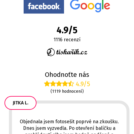
4.9/5
1116 recenzí
Ohodnoťte nás
4.9/5
(1119 hodnocení)
JITKA L.
Objednala jsem fotosešit poprvé na zkoušku.
Dnes jsem vyzvedla. Po otevření balíčku a