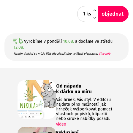
objednat
ks
Vyrobíme v pondělí
10.08.
a dodáme ve středu
12.08.
Termín dodání se může lišit dle aktuálního vytížení přepravce.
Více info
Od nápadu
k dárku na míru
Váš hrnek, Váš styl. V editoru
najdete plno možností, jak
hrneček vyšperkovat pomocí
vlastních popisků, klipartů
nebo široké nabídky pozadí.
video
Exkluzivní