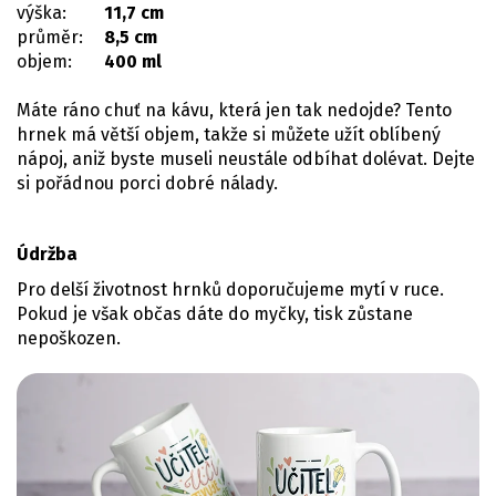
výška:
11,7 cm
průměr:
8,5 cm
objem:
400 ml
Máte ráno chuť na kávu, která jen tak nedojde? Tento
hrnek má větší objem, takže si můžete užít oblíbený
nápoj, aniž byste museli neustále odbíhat dolévat. Dejte
si pořádnou porci dobré nálady.
Údržba
Pro delší životnost hrnků doporučujeme mytí v ruce.
Pokud je však občas dáte do myčky, tisk zůstane
nepoškozen.