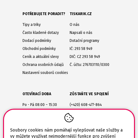
POTŘEBUJETE PORADIT?
TISKARIK.CZ
Tipy a triky
O nás
Často kladené dotazy
Napsali o nás
Dodací podmínky
Dotační programy
Obchodní podmínky
IČ: 293 58 949
Ceník a aktuální slevy
DIČ: CZ 293 58 949
Ochrana osobních údajů
Č. účtu: 276703110/0300
Nastavení souborů cookies
OTEVÍRACÍ DOBA
ZŮSTAŇTE VE SPOJENÍ
Po - Pá 08:00 – 15:30
(+420) 608-477-864
Lesůňky 14
obchod@tiskarik.cz
Jaroměřice nad Rokytnou
675 51
Soubory cookies nám pomáhají vylepšovat naše služby a
vy můžete využívat nejmodernější funkce pro zvýšení