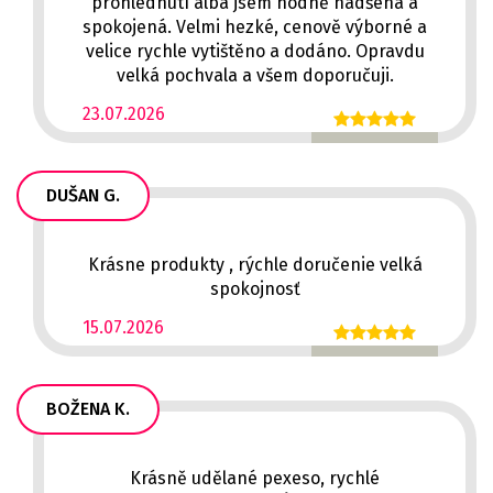
prohlédnutí alba jsem hodně nadšená a
spokojená. Velmi hezké, cenově výborné a
velice rychle vytištěno a dodáno. Opravdu
velká pochvala a všem doporučuji.
23.07.2026
DUŠAN G.
Krásne produkty , rýchle doručenie velká
spokojnosť
15.07.2026
BOŽENA K.
Krásně udělané pexeso, rychlé