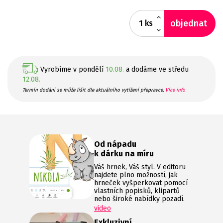
objednat
ks
Vyrobíme v pondělí
10.08.
a dodáme ve středu
12.08.
Termín dodání se může lišit dle aktuálního vytížení přepravce.
Více info
Od nápadu
k dárku na míru
Váš hrnek, Váš styl. V editoru
najdete plno možností, jak
hrneček vyšperkovat pomocí
vlastních popisků, klipartů
nebo široké nabídky pozadí.
video
Exkluzivní