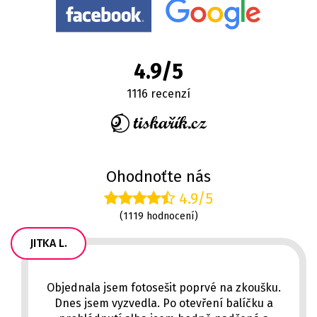
4.9/5
1116 recenzí
Ohodnoťte nás
4.9/5
(1119 hodnocení)
JITKA L.
Objednala jsem fotosešit poprvé na zkoušku.
Dnes jsem vyzvedla. Po otevření balíčku a