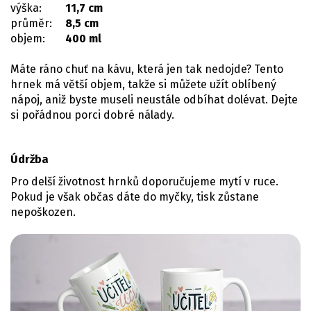
výška:
11,7 cm
průměr:
8,5 cm
objem:
400 ml
Máte ráno chuť na kávu, která jen tak nedojde? Tento
hrnek má větší objem, takže si můžete užít oblíbený
nápoj, aniž byste museli neustále odbíhat dolévat. Dejte
si pořádnou porci dobré nálady.
Údržba
Pro delší životnost hrnků doporučujeme mytí v ruce.
Pokud je však občas dáte do myčky, tisk zůstane
nepoškozen.