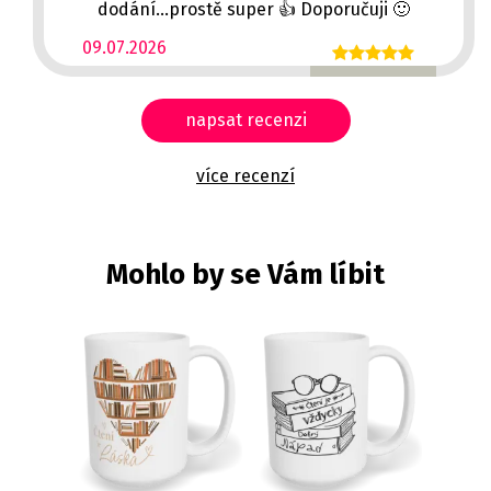
dodání...prostě super 👍 Doporučuji 🙂
09.07.2026
napsat recenzi
více recenzí
Mohlo by se Vám líbit