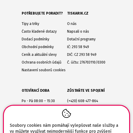
POTŘEBUJETE PORADIT?
TISKARIK.CZ
Tipy a triky
O nás
Často kladené dotazy
Napsali o nás
Dodací podmínky
Dotační programy
Obchodní podmínky
IČ: 293 58 949
Ceník a aktuální slevy
DIČ: CZ 293 58 949
Ochrana osobních údajů
Č. účtu: 276703110/0300
Nastavení souborů cookies
OTEVÍRACÍ DOBA
ZŮSTAŇTE VE SPOJENÍ
Po - Pá 08:00 – 15:30
(+420) 608-477-864
Lesůňky 14
obchod@tiskarik.cz
Jaroměřice nad Rokytnou
675 51
Soubory cookies nám pomáhají vylepšovat naše služby a
vy můžete využívat nejmodernější funkce pro zvýšení