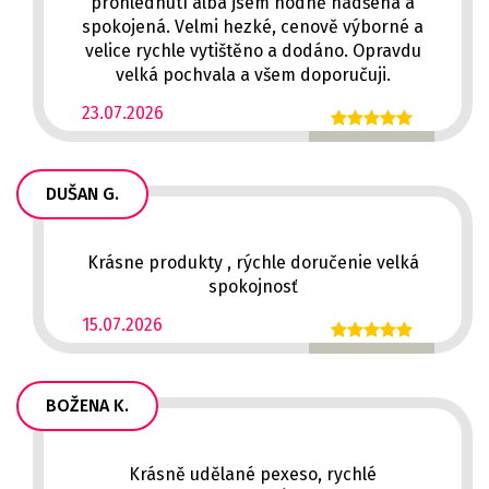
prohlédnutí alba jsem hodně nadšená a
spokojená. Velmi hezké, cenově výborné a
velice rychle vytištěno a dodáno. Opravdu
velká pochvala a všem doporučuji.
23.07.2026
DUŠAN G.
Krásne produkty , rýchle doručenie velká
spokojnosť
15.07.2026
BOŽENA K.
Krásně udělané pexeso, rychlé