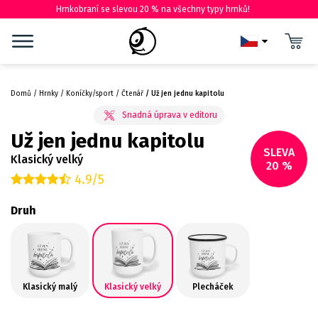
Hrnkobraní se slevou 20 % na všechny typy hrnků!
Domů
Hrnky
Koníčky/sport
Čtenář
Už jen jednu kapitolu
Už jen jednu kapitolu
SLEVA
Klasický velký
20 %
4.9/5
Druh
Klasický malý
Klasický velký
Plecháček